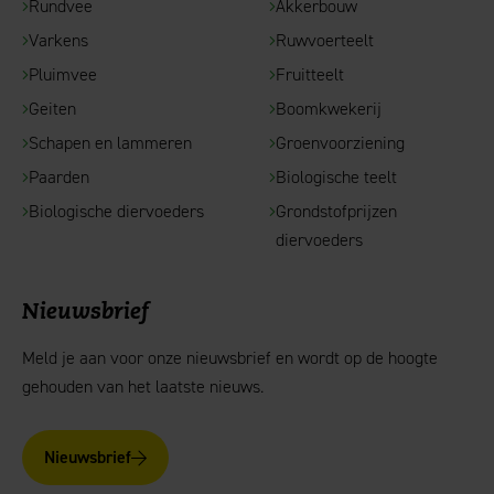
Rundvee
Akkerbouw
Varkens
Ruwvoerteelt
Pluimvee
Fruitteelt
Geiten
Boomkwekerij
Schapen en lammeren
Groenvoorziening
Paarden
Biologische teelt
Biologische diervoeders
Grondstofprijzen
diervoeders
Nieuwsbrief
Meld je aan voor onze nieuwsbrief en wordt op de hoogte
gehouden van het laatste nieuws.
Nieuwsbrief