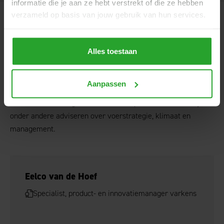
informatie die je aan ze hebt verstrekt of die ze hebben
verzameld op basis van jouw gebruik van hun services.
Onze specialisten
varkens
Onze specialisten komen graag een kijkje bij je nemen.
Alles toestaan
Tijdens bedrijfsbegeleiding en stalbezoek nemen onze
specialisten varkens de resultaten met je door en wordt er
Aanpassen
gekeken naar mogelijke verbeteringen. Waar nodig wordt
onze nutritionist ingeschakeld. Onze specialisten kunnen je
onder andere adviseren over voerstrategie, klimaat en
management.
Eelco van de Hoef
Specialist, product- en innovatiemanager varkens