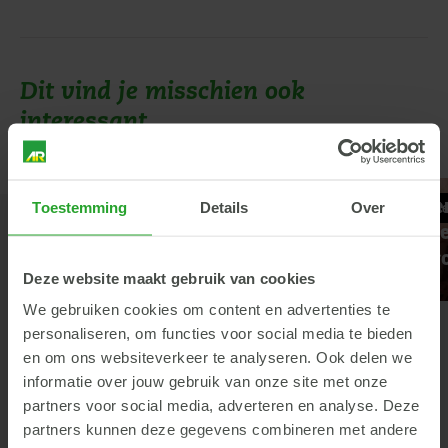
Dit vind je misschien ook
interessant
500 gram zwaardere
Speenvoede
Toestemming
Details
Over
Varkens
Stal
Varkens
Voede
biggen dankzij meer
versterkt m
luchtsnelheid
AR Flora Pr
Deze website maakt gebruik van cookies
We gebruiken cookies om content en advertenties te
personaliseren, om functies voor social media te bieden
en om ons websiteverkeer te analyseren. Ook delen we
informatie over jouw gebruik van onze site met onze
partners voor social media, adverteren en analyse. Deze
partners kunnen deze gegevens combineren met andere