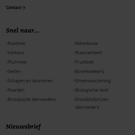
Contact
Snel naar...
Rundvee
Akkerbouw
Varkens
Ruwvoerteelt
Pluimvee
Fruitteelt
Geiten
Boomkwekerij
Schapen en lammeren
Groenvoorziening
Paarden
Biologische teelt
Biologische diervoeders
Grondstofprijzen
diervoeders
Nieuwsbrief