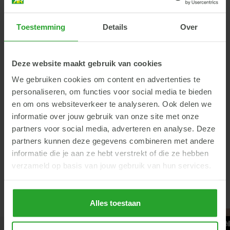
Bekijk hier de volledige videoreeks
Toestemming
Details
Over
Meer weten?
Deze website maakt gebruik van cookies
Meer weten over CCM en wat het kan betekenen voor jouw
We gebruiken cookies om content en advertenties te
bedrijf? Lees er alles over op onze
informatieve CCM-
personaliseren, om functies voor social media te bieden
pagina
of neem contact op met een van
onze
en om ons websiteverkeer te analyseren. Ook delen we
varkensspecialisten
.
informatie over jouw gebruik van onze site met onze
partners voor social media, adverteren en analyse. Deze
partners kunnen deze gegevens combineren met andere
Terug
informatie die je aan ze hebt verstrekt of die ze hebben
verzameld op basis van jouw gebruik van hun services.
Alles toestaan
500 gram zwaardere
Speenvoede
Varkens
Stal
Varkens
Voede