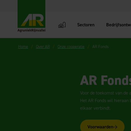
Sectoren
Bedrijfsontw
AgruniekRijnvallei
Home
Over AR
Onze cooperatie
AR Fonds
AR Fond
Voor de toekomst van de a
Het AR Fonds wil hieraan b
elkaar verbindt.
Voorwaarden