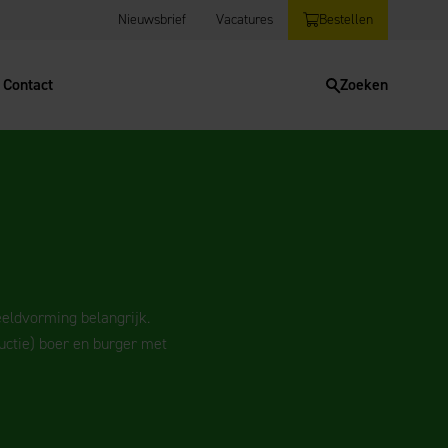
Nieuwsbrief
Vacatures
Bestellen
Contact
Zoeken
eeldvorming belangrijk.
ductie) boer en burger met