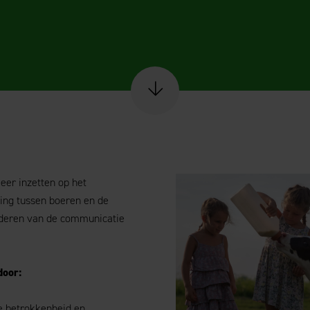
Scroll naar content
eer inzetten op het
ing tussen boeren en de
deren van de communicatie
door:
e betrokkenheid en