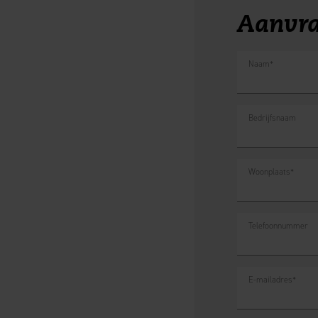
Aanvra
Naam
*
Bedrijfsnaam
Woonplaats
*
Telefoonnummer
E-mailadres
*