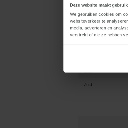
Deze website maakt gebruik
Overzicht d
We gebruiken cookies om cont
websiteverkeer te analyseren
media, adverteren en analys
District
verstrekt of die ze hebben v
Noord
Midden
Oost
Zuid