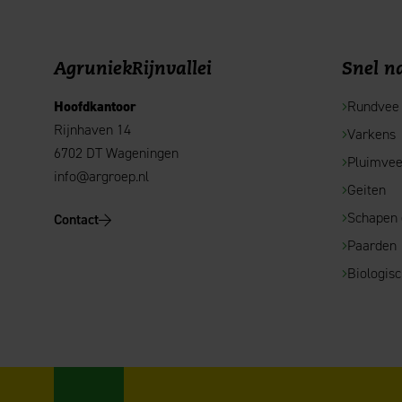
AgruniekRijnvallei
Snel na
Hoofdkantoor
Rundvee
Rijnhaven 14
Varkens
6702 DT Wageningen
Pluimve
info@argroep.nl
Geiten
Schapen
Contact
Paarden
Biologis
AgruniekRijnvallei