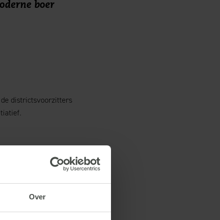
moderne boer
 de districtsvoorzitters
iatief.
r. Of vul onderstaand
Over