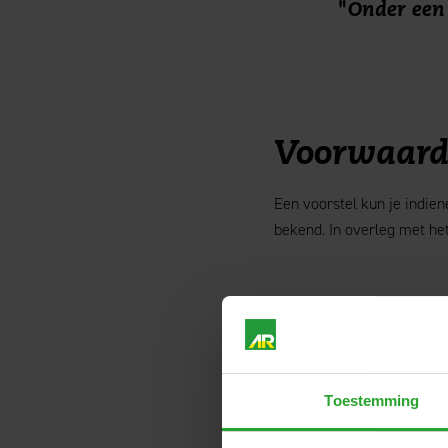
Onder een 
Voorwaard
Een voorstel kun je indiene
bekend. In overleg met het
Heb je ook
Neem dan contact op met d
Toestemming
formulier in.