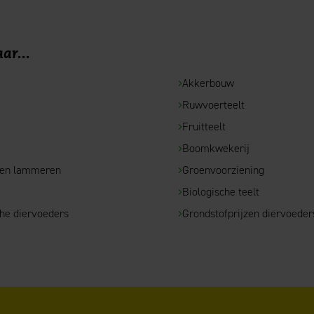
ar...
Akkerbouw
Ruwvoerteelt
e
Fruitteelt
Boomkwekerij
 en lammeren
Groenvoorziening
Biologische teelt
che diervoeders
Grondstofprijzen diervoeder