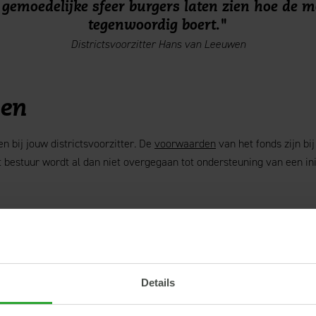
gemoedelijke sfeer burgers laten zien hoe de 
tegenwoordig boert.
Districtsvoorzitter Hans van Leeuwen
en
n bij jouw districtsvoorzitter. De
voorwaarden
van het fonds zijn bij
 bestuur wordt al dan niet overgegaan tot ondersteuning van een init
 een goed idee?
e voorzitter van jouw district. De contactgegevens vind je hieronde
Details