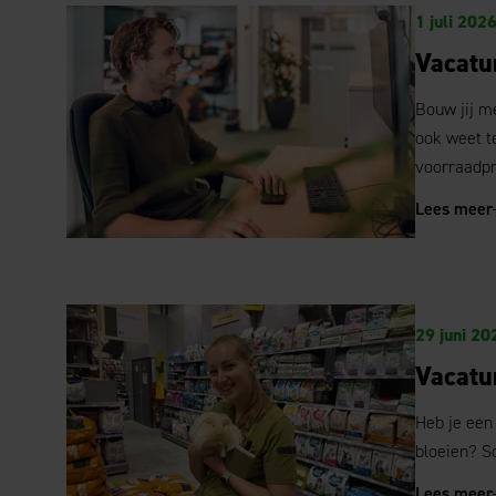
1 juli 202
Vacatu
Bouw jij me
ook weet t
voorraadpr
Lees meer
29 juni 20
Vacatu
Heb je een
bloeien? So
Lees meer