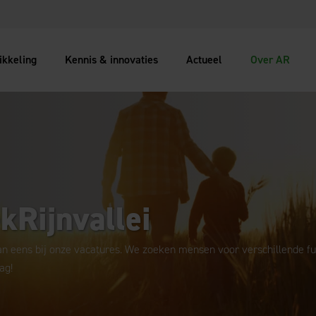
ikkeling
Kennis & innovaties
Actueel
Over AR
kRijnvallei
an eens bij onze vacatures. We zoeken mensen voor verschillende fun
ag!