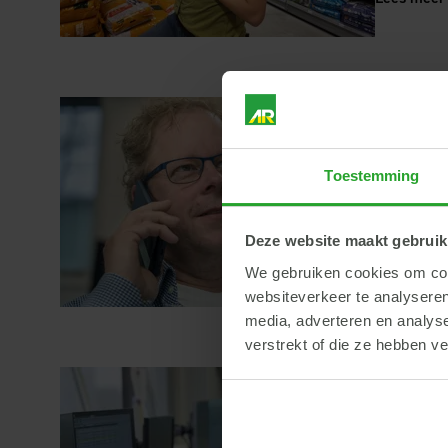
24 juni 20
Vacatu
Toestemming
Ben jij de
veranderen
Deze website maakt gebruik
Lees meer
We gebruiken cookies om cont
websiteverkeer te analyseren
media, adverteren en analys
verstrekt of die ze hebben v
23 juni 20
Vacatu