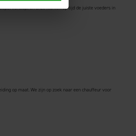
epel verloopt en onze klanten op tijd de juiste voeders in
iding op maat. We zijn op zoek naar een chauffeur voor