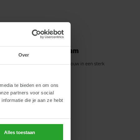
ningen - Lienden / Didam
Over
nen bij een toekomstgerichte landbouw in een sterk
 media te bieden en om ons
onze partners voor social
nformatie die je aan ze hebt
Alles toestaan