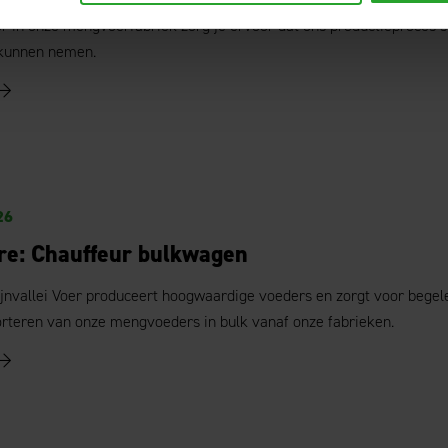
r in onze mengvoerfabriek zorg je ervoor dat ons productieproces so
 kunnen nemen.
26
re: Chauffeur bulkwagen
jnvallei Voer produceert hoogwaardige voeders en zorgt voor begele
orteren van onze mengvoeders in bulk vanaf onze fabrieken.