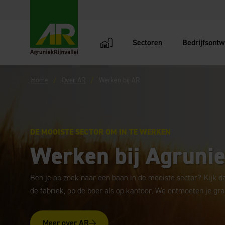
Sectoren
Bedrijfsontw
AgruniekRijnvallei
Home
Over AR
Werken bij AR
DE MOOISTE SECTOR OM IN TE WERKEN
Werken bij Agrunie
Ben je op zoek naar een baan in de mooiste sector? Kijk d
de fabriek, op de boer als op kantoor. We ontmoeten je gra
Meer over AR