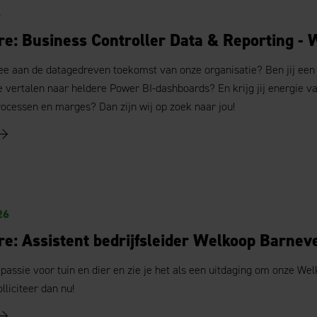
6
re: Business Controller Data & Reporting -
e aan de datagedreven toekomst van onze organisatie? Ben jij een fin
e vertalen naar heldere Power BI-dashboards? En krijg jij energie 
ocessen en marges? Dan zijn wij op zoek naar jou!
26
re: Assistent bedrijfsleider Welkoop Barnev
 passie voor tuin en dier en zie je het als een uitdaging om onze W
lliciteer dan nu!