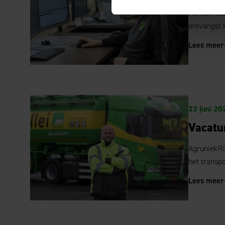
Als operato
ontvangst
Lees meer
23 juni 20
Vacatu
AgruniekRi
het transp
Lees meer