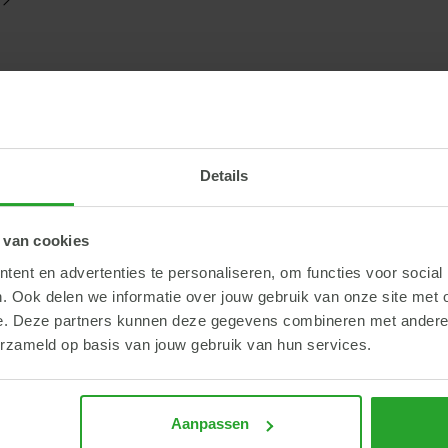
26
re: Adviseur bedrijfsontwikkeling en vergun
Details
 (aankomend) specialist die in staat is om ondernemers te ondersteu
de markt? Dan ben jij het talent waar we naar op zoek zijn.
 van cookies
ent en advertenties te personaliseren, om functies voor social
. Ook delen we informatie over jouw gebruik van onze site met 
e. Deze partners kunnen deze gegevens combineren met andere i
erzameld op basis van jouw gebruik van hun services.
26
Aanpassen
re: Operator