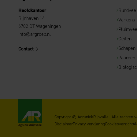
Hoofdkantoor
Rundvee
Rijnhaven 14
Varkens
6702 DT Wageningen
Pluimve
info@argroep.nl
Geiten
Schapen
Contact
Paarden
Biologis
AgruniekRijnvallei
Copyright © AgruniekRijnvallei. Alle rechten 
Disclaimer
Privacy verklaring
Cookieoverzicht
Al