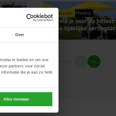
e
3 augustus 2026
Herkauwers
Voeding
ns in!
Bereid je voor op hittest
onze tijdelijke kortingsac
Over
 media te bieden en om ons
onze partners voor social
nformatie die je aan ze hebt
Alles toestaan