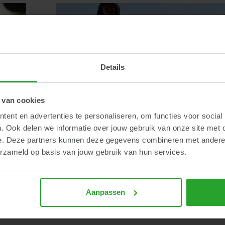
Hoe staat jouw ruwvoerpositi
Herkauwers
Voeding
ervoor? Vul de stalvoederbala
Details
 van cookies
ent en advertenties te personaliseren, om functies voor social
. Ook delen we informatie over jouw gebruik van onze site met 
e. Deze partners kunnen deze gegevens combineren met andere i
erzameld op basis van jouw gebruik van hun services.
Aanpassen