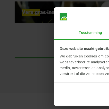
Vers gras inzicht
Rundvee
Voeding
Toestemming
Deze website maakt gebruik
We gebruiken cookies om cont
websiteverkeer te analyseren
media, adverteren en analys
verstrekt of die ze hebben v