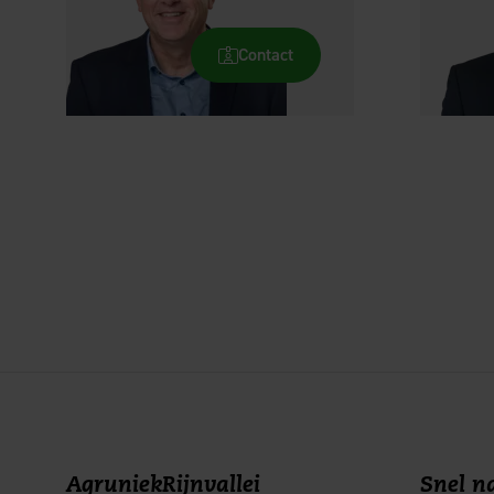
Contact
AgruniekRijnvallei
Snel na