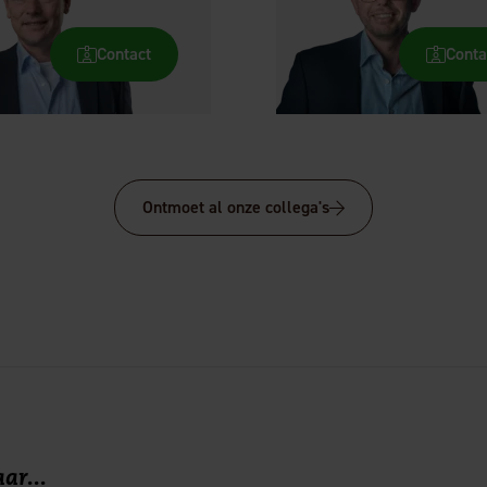
Contact
Conta
Ontmoet al onze collega's
ar...