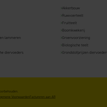
Akkerbouw
Ruwvoerteelt
e
Fruitteelt
Boomkwekerij
 en lammeren
Groenvoorziening
Biologische teelt
che diervoeders
Grondstofprijzen diervoeder
voorbehouden.
gemene Voorwaarden
Factureren aan AR