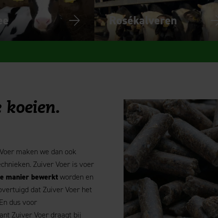
ee
Rosékalveren
 koeien.
r Voer maken we dan ook
chnieken. Zuiver Voer is voer
ke manier bewerkt
worden en
overtuigd dat Zuiver Voer het
 En dus voor
nt Zuiver Voer draagt bij