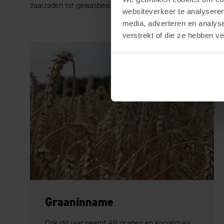
zaaizaden tot gewasbeschermingsmiddelen.
websiteverkeer te analyseren
media, adverteren en analys
verstrekt of die ze hebben v
Graaninname
Ook dit jaar neemt AR granen en korrelmais