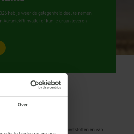
2026 heb je weer de gelegenheid deel te nemen
n AgruniekRijnvallei of kun je graan leveren
Over
erbouw; van plantversterkers tot meststoffen en van
 media te bieden en om ons