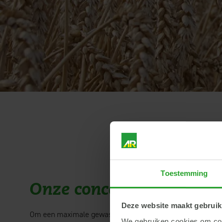
Toestemming
Onze concepten
voor de 
Deze website maakt gebruik
Om een maximale gewasopbrengst te halen moeten alle face
We gebruiken cookies om cont