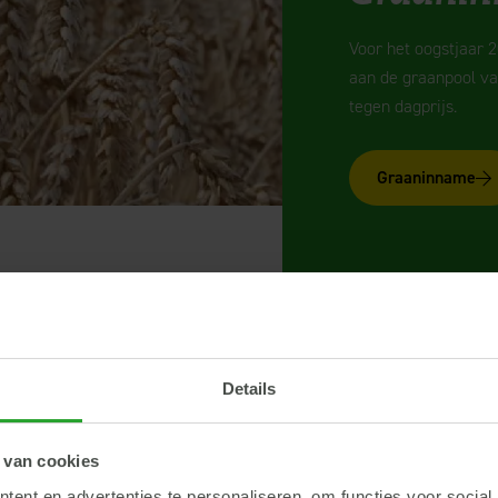
Voor het oogstjaar 
aan de graanpool va
tegen dagprijs.
Graaninname
Details
teelt van granen
 van cookies
tten van de teelt kloppen. AR levert een totaalpakket voor de akk
ent en advertenties te personaliseren, om functies voor social