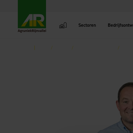
Sectoren
Bedrijfsontw
AgruniekRijnvallei
Terug
Home
Contact
(District)bestuursleden
Voorzi