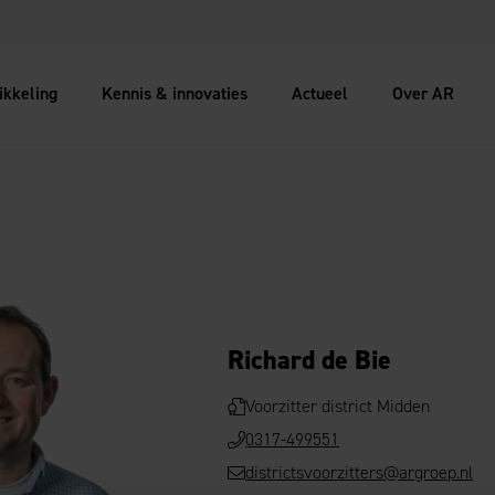
ikkeling
Kennis & innovaties
Actueel
Over AR
tter district Midden - Richard de Bie
Richard de Bie
Voorzitter district Midden
0317-499551
districtsvoorzitters@argroep.nl