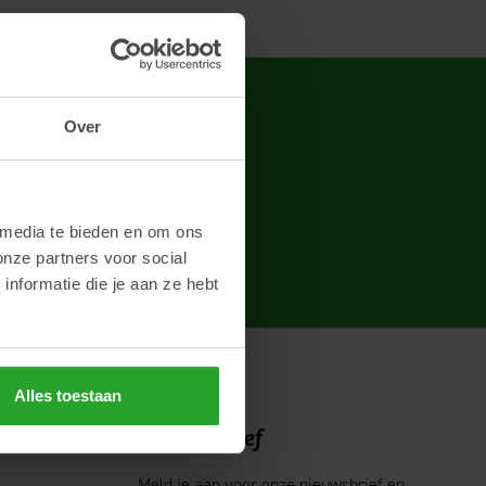
Over
t je op.
Bel mij terug
 media te bieden en om ons
onze partners voor social
nformatie die je aan ze hebt
Alles toestaan
Nieuwsbrief
Meld je aan voor onze nieuwsbrief en