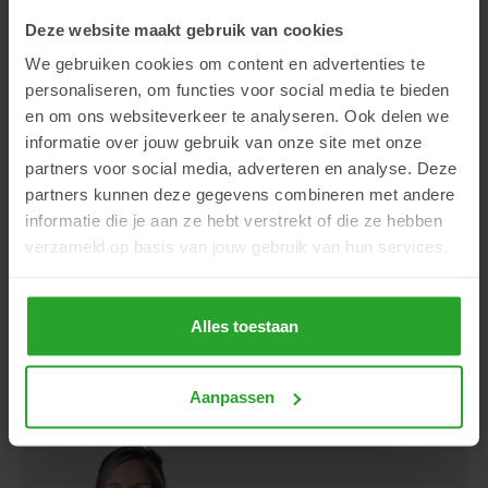
Onze specialisten
varkens
Deze website maakt gebruik van cookies
Onze specialisten komen graag een kijkje bij je nemen.
We gebruiken cookies om content en advertenties te
Tijdens bedrijfsbegeleiding en stalbezoek nemen onze
personaliseren, om functies voor social media te bieden
specialisten varkens de resultaten met je door en wordt er
en om ons websiteverkeer te analyseren. Ook delen we
gekeken naar mogelijke verbeteringen. Waar nodig wordt
informatie over jouw gebruik van onze site met onze
onze nutritionist ingeschakeld. Onze specialisten kunnen je
partners voor social media, adverteren en analyse. Deze
onder andere adviseren over voerstrategie, klimaat en
partners kunnen deze gegevens combineren met andere
management.
informatie die je aan ze hebt verstrekt of die ze hebben
verzameld op basis van jouw gebruik van hun services.
Britt Engelsman
Alles toestaan
Specialist varkens
Aanpassen