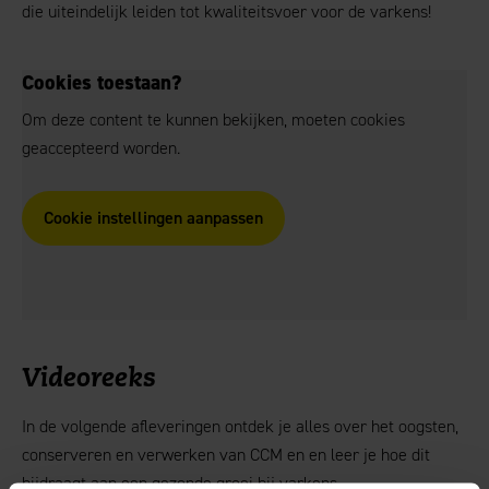
die uiteindelijk leiden tot kwaliteitsvoer voor de varkens!
Cookies toestaan?
Om deze content te kunnen bekijken, moeten cookies
geaccepteerd worden.
Cookie instellingen aanpassen
Videoreeks
In de volgende afleveringen ontdek je alles over het oogsten,
conserveren en verwerken van CCM en en leer je hoe dit
bijdraagt aan een gezonde groei bij varkens.