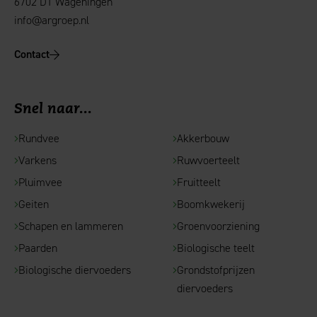
6702 DT Wageningen
info@argroep.nl
Contact
Snel naar...
Rundvee
Akkerbouw
Varkens
Ruwvoerteelt
Pluimvee
Fruitteelt
Geiten
Boomkwekerij
Schapen en lammeren
Groenvoorziening
Paarden
Biologische teelt
Biologische diervoeders
Grondstofprijzen
diervoeders