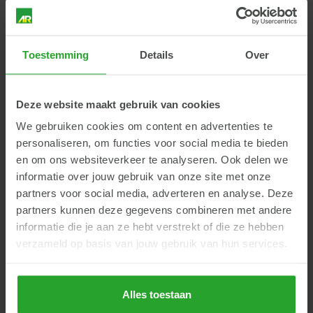
Bekijk hier de volledige videoreeks
Toestemming
Details
Over
Deze website maakt gebruik van cookies
Meer weten?
We gebruiken cookies om content en advertenties te
Meer weten over CCM en wat het kan betekenen voor jouw
personaliseren, om functies voor social media te bieden
bedrijf? Lees er alles over op onze
informatieve CCM-
en om ons websiteverkeer te analyseren. Ook delen we
pagina
of neem contact op met een van
onze
informatie over jouw gebruik van onze site met onze
varkensspecialisten
.
partners voor social media, adverteren en analyse. Deze
partners kunnen deze gegevens combineren met andere
informatie die je aan ze hebt verstrekt of die ze hebben
verzameld op basis van jouw gebruik van hun services.
Terug
Alles toestaan