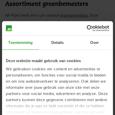
Assortiment groenbemesters
AR Plant heeft een ruim aanbod
groenbemesters
. Deze
kunnen als vanggewas dienen. Download
onze met folder met
handig keuzeschema
of neem contact op met onze adviseurs
over de mogelijkheden.
Toestemming
Details
Over
Actuele regelgeving
Regelgeving of de uitleg van RVO kan wijzigen. Informeer
Deze website maakt gebruik van cookies
daarom altijd naar de meest recente informatie.
We gebruiken cookies om content en advertenties te
personaliseren, om functies voor social media te bieden
Meer weten?
en om ons websiteverkeer te analyseren. Ook delen we
informatie over jouw gebruik van onze site met onze
Wil je weten wat de mogelijkheden zijn binnen jouw bedrijf?
partners voor social media, adverteren en analyse. Deze
Stuur een mail naar
info@ar-bedrijfsontwikkeling.nl
of neem
partners kunnen deze gegevens combineren met andere
rechtstreeks contact op met een van onze
specialisten
.
informatie die je aan ze hebt verstrekt of die ze hebben
verzameld op basis van jouw gebruik van hun services.