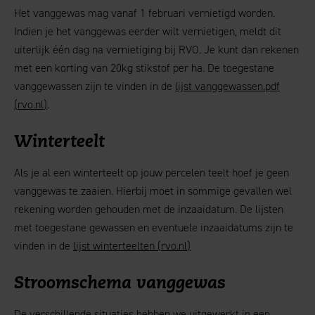
Het vanggewas mag vanaf 1 februari vernietigd worden.
Indien je het vanggewas eerder wilt vernietigen, meldt dit
uiterlijk één dag na vernietiging bij RVO. Je kunt dan rekenen
met een korting van 20kg stikstof per ha. De toegestane
vanggewassen zijn te vinden in de
lijst vanggewassen.pdf
(
rvo.nl
)
.
Winterteelt
Als je al een winterteelt op jouw percelen teelt hoef je geen
vanggewas te zaaien. Hierbij moet in sommige gevallen wel
rekening worden gehouden met de inzaaidatum. De lijsten
met toegestane gewassen en eventuele inzaaidatums zijn te
vinden in de
lijst winterteelten (
rvo.nl
)
Stroomschema vanggewas
De verschillende situaties hebben we uitgewerkt in een