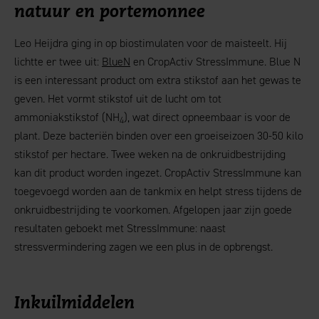
natuur en portemonnee
Leo Heijdra ging in op biostimulaten voor de maisteelt. Hij
lichtte er twee uit:
BlueN
en CropActiv StressImmune. Blue N
is een interessant product om extra stikstof aan het gewas te
geven. Het vormt stikstof uit de lucht om tot
ammoniakstikstof (NH
), wat direct opneembaar is voor de
4
plant. Deze bacteriën binden over een groeiseizoen 30-50 kilo
stikstof per hectare. Twee weken na de onkruidbestrijding
kan dit product worden ingezet. CropActiv StressImmune kan
toegevoegd worden aan de tankmix en helpt stress tijdens de
onkruidbestrijding te voorkomen. Afgelopen jaar zijn goede
resultaten geboekt met StressImmune: naast
stressvermindering zagen we een plus in de opbrengst.
Inkuilmiddelen