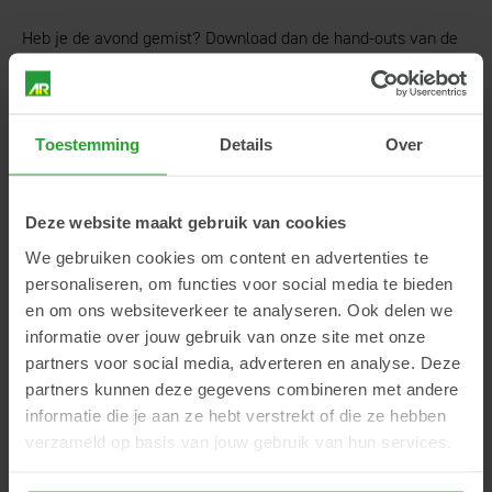
Heb je de avond gemist? Download dan de hand-outs van de
presentatie.
Presentatie AR Toprassen, meststoffen en biostimulanten
Toestemming
Details
Over
e
Presentatie 7
Actieprogramma Nitraatrichtlijn en nieuwe
GLB
Deze website maakt gebruik van cookies
We gebruiken cookies om content en advertenties te
personaliseren, om functies voor social media te bieden
en om ons websiteverkeer te analyseren. Ook delen we
informatie over jouw gebruik van onze site met onze
Terug
partners voor social media, adverteren en analyse. Deze
partners kunnen deze gegevens combineren met andere
informatie die je aan ze hebt verstrekt of die ze hebben
verzameld op basis van jouw gebruik van hun services.
Dit vind je misschien ook