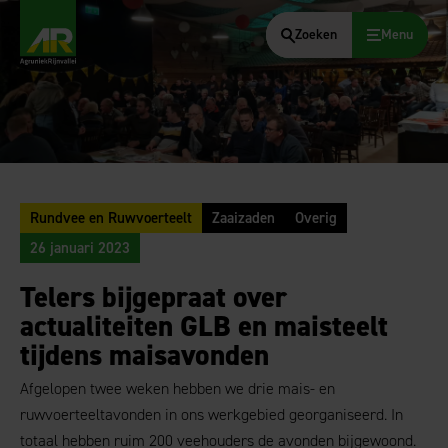
Zoeken
Menu
AgruniekRijnvallei
Rundvee en Ruwvoerteelt
Zaaizaden
Overig
26 januari 2023
Telers bijgepraat over
actualiteiten GLB en maisteelt
tijdens maisavonden
Afgelopen twee weken hebben we drie mais- en
ruwvoerteeltavonden in ons werkgebied georganiseerd. In
totaal hebben ruim 200 veehouders de avonden bijgewoond.