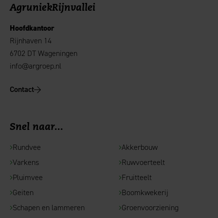
AgruniekRijnvallei
Hoofdkantoor
Rijnhaven 14
6702 DT Wageningen
info@argroep.nl
Contact
Snel naar...
Rundvee
Akkerbouw
Varkens
Ruwvoerteelt
Pluimvee
Fruitteelt
Geiten
Boomkwekerij
Schapen en lammeren
Groenvoorziening