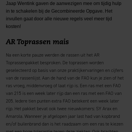
Jaap Wentink gaven de aanwezigen mee om tijdig hulp
in te schakelen bij de Gecombineerde Opgave. Het
invullen gaat door alle nieuwe regels veel meer tijd
kosten!
AR Toprassen mais
Na een korte pauze werden de rassen uit het AR
Toprassenpakket besproken. De toprassen worden
geselecteerd op basis van onze praktijkervaringen en cijfers
van de rassenlijst. Aan de hand van de FAO kun je zien of het
ras vroeg, middenvroeg of laat rijp is. Een ras met een FAO
van 215 is een week later rijp dan een ras met een FAO van
205. Iedere tien punten extra FAO betekent een week later
rijp. Het pakket bevat ook twee nieuwkomers: SY Arax en
Amarola. Wanneer je afgelopen jaar last had van kopbrand
en/of builenbrand dan is het raadzaam om een ras te kiezen
met een hoge tolerantie tegen deze ziekten. Ook brachten