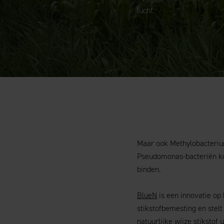
lucht.
Maar ook Methylobacterium
Pseudomonas-bacteriën kun
binden.
BlueN
is een innovatie op
stikstofbemesting en stel
natuurlijke wijze stikstof 