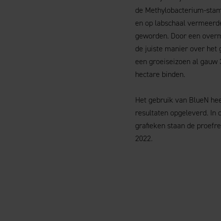
de Methylobacterium-stam
en op labschaal vermeerde
geworden. Door een overm
de juiste manier over het 
een groeiseizoen al gauw 3
hectare binden.
Het gebruik van BlueN heef
resultaten opgeleverd. In
grafieken staan de proefr
2022.