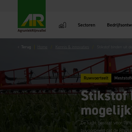
Sectoren
Bedrijfsontw
AgruniekRijnvallei
Terug
Home
Kennis & innovaties
Stikstof binden uit d
Ruwvoerteelt
Meststoff
Stikstof 
mogelijk
De lucht bestaat voor 78% u
bijvoorbeeld dat de Rhizo