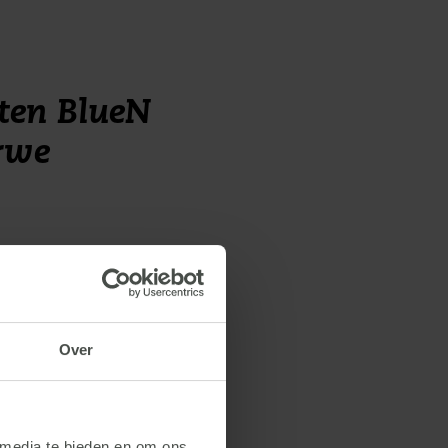
aten BlueN
rwe
Over
 media te bieden en om ons