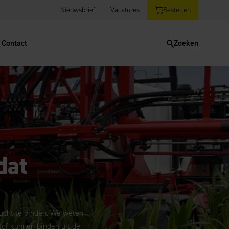
Nieuwsbrief
Vacatures
Bestellen
Contact
Zoeken
dat
 lucht te binden. We weten
tof kunnen binden uit de