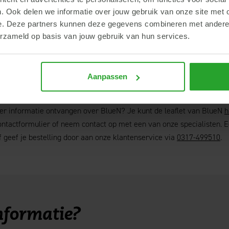
. Ook delen we informatie over jouw gebruik van onze site met 
e. Deze partners kunnen deze gegevens combineren met andere i
erzameld op basis van jouw gebruik van hun services.
Aanpassen
 of bestellen?
eer informatie ontvangen over BlueN? Je kunt de leaflet van BlueN
h
ontactformulier of neem contact op met een van onze specialisten. E
 geef je bestelling door aan onze klantenservice via
0317-499510
.
nformatie?