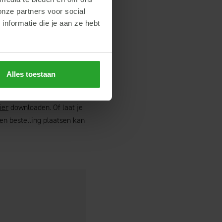
onze partners voor social
nformatie die je aan ze hebt
Alles toestaan
ier
downloaden. Of laat je
en bestelling plaatsen kan