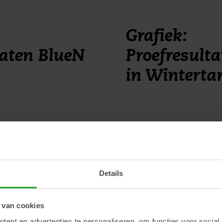
Grafiek:
taten BlueN
Proefresult
in Winterta
Details
 van cookies
ent en advertenties te personaliseren, om functies voor social