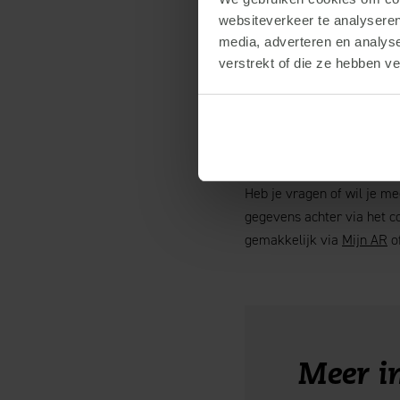
websiteverkeer te analyseren
media, adverteren en analys
verstrekt of die ze hebben v
Meer weten
Heb je vragen of wil je m
gegevens achter via het c
gemakkelijk via
Mijn AR
of
Meer i