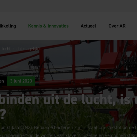
ikkeling
Kennis & innovaties
Actueel
Over AR
e lucht, is dat mogelijk?
en
3 juni 2023
binden uit de lucht, is 
?
it stikstof (N2). Bepaalde bacteriën zijn in staat om stikstof uit de
biumbacteriën op de wortels van klavers, luzerne en veldbonen stiks