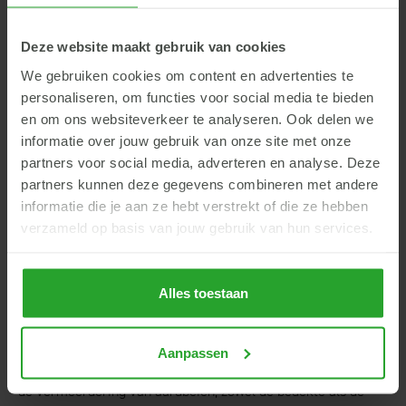
De uitverkoop- en opgebruiktermijn van dit middel was tot 31
Deze website maakt gebruik van cookies
oktober 2023. Het betrof alleen een toelating voor de
vermeerderingsteelt van aardbeien om aaltjes in de grond te
We gebruiken cookies om content en advertenties te
bestrijden.
personaliseren, om functies voor social media te bieden
en om ons websiteverkeer te analyseren. Ook delen we
informatie over jouw gebruik van onze site met onze
partners voor social media, adverteren en analyse. Deze
Benevia
partners kunnen deze gegevens combineren met andere
informatie die je aan ze hebt verstrekt of die ze hebben
Is nu ook voor de bedekte aardbeienteelt toegelaten. Een van
verzameld op basis van jouw gebruik van hun services.
de betere middelen tegen de Suzuki fruitvlieg, maar ook goed
bruikbaar tegen bijvoorbeeld de witte vlieg en rupsen.
Alles toestaan
Inssimo
Aanpassen
Is alleen toegelaten als Elicitor tegen met name meeldauw in
de vermeerdering van aardbeien, zowel de bedekte als de