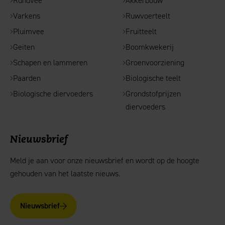
Rundvee
Akkerbouw
Varkens
Ruwvoerteelt
Pluimvee
Fruitteelt
Geiten
Boomkwekerij
Schapen en lammeren
Groenvoorziening
Paarden
Biologische teelt
Biologische diervoeders
Grondstofprijzen
diervoeders
Nieuwsbrief
Meld je aan voor onze nieuwsbrief en wordt op de hoogte
gehouden van het laatste nieuws.
Nieuwsbrief