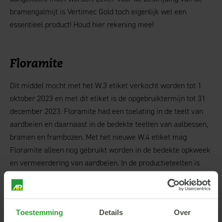
bramengalmijt is Vertimec Gold toch eigenlijk wel een
essentieel product! Houd hier rekening mee!
Floramite
Dit middel mocht met het W.3 etiket verkocht worden tot 1
oktober 2023 en met dit etiket is de opgebruiktermijn tot 31
december 2023. Floramite had een toelating in de teelt van
aardbeien en daarnaast in de bedekte teelten van aalbessen,
bramen en frambozen. Met het nieuwe W.4 etiket mag
Floramite alleen nog gebruikt worden in de bedekte opkweek
en vermeerdering van aardbeien. In de productieteelten is
Floramite na 31 december niet meer toegelaten.
Toestemming
Details
Over
Vydate