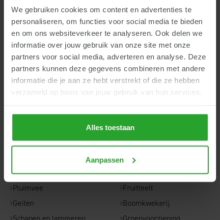
We gebruiken cookies om content en advertenties te
AgruniekRijnvallei
personaliseren, om functies voor social media te bieden
en om ons websiteverkeer te analyseren. Ook delen we
Hoofdkantoor
informatie over jouw gebruik van onze site met onze
Rijnhaven 14
partners voor social media, adverteren en analyse. Deze
6702 DT Wageningen
partners kunnen deze gegevens combineren met andere
info@argroep.nl
informatie die je aan ze hebt verstrekt of die ze hebben
verzameld op basis van jouw gebruik van hun services.
Contact
Alles toestaan
Snel naar...
Rundvee
Akkerbouw
Aanpassen
Varkens
Ruwvoerteelt
Pluimvee
Fruitteelt
Geiten
Boomkwekerij
Schapen en lammeren
Groenvoorziening