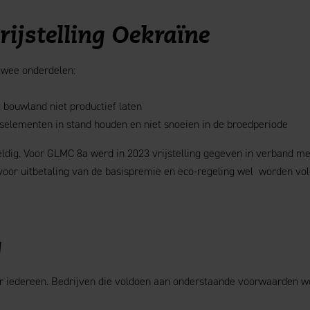
vrijstelling Oekraïne
twee onderdelen:
bouwland niet productief laten
lementen in stand houden en niet snoeien in de broedperiode
ldig. Voor GLMC 8a werd in 2023 vrijstelling gegeven in verband met
oor uitbetaling van de basispremie en eco-regeling wel worden vol
g
or iedereen. Bedrijven die voldoen aan onderstaande voorwaarden wo