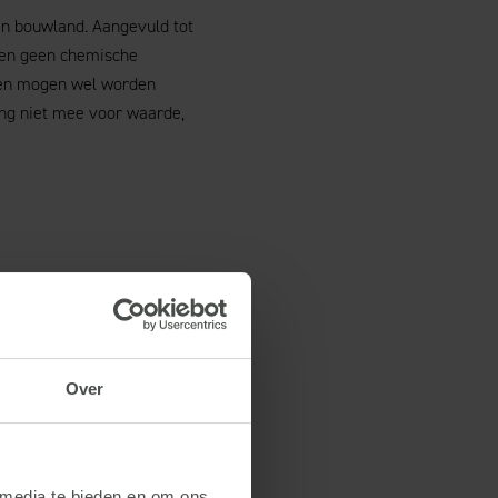
en bouwland. Aangevuld tot
gen geen chemische
sen mogen wel worden
ing niet mee voor waarde,
et een wegingsfactor. Op
lement. Voor 2024 zullen
Over
 media te bieden en om ons