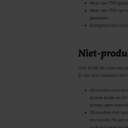
Meer dan 75% grasla
Meer dan 75% van he
gewassen.
Biologisch met certi
Niet-produ
Voor GLMC 8a moet een per
Er zijn drie manieren om h
4% invullen met lan
groene braak en/of b
punten, geen waarde
3% invullen met lan
ten minste 7% aan ni
in de eco-regeling 