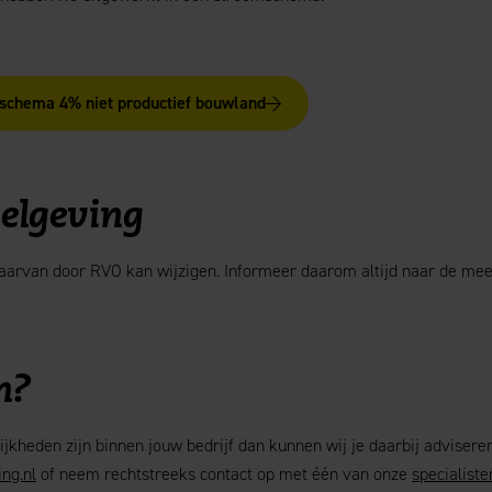
mschema 4% niet productief bouwland
gelgeving
daarvan door RVO kan wijzigen. Informeer daarom altijd naar de mee
n?
jkheden zijn binnen jouw bedrijf dan kunnen wij je daarbij advisere
ng.nl
of neem rechtstreeks contact op met één van onze
specialiste