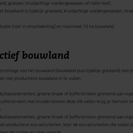
nd, grassen, kruidachtige voedergewassen of natte teelt.
t bouwland is tijdelijk grasland, kruidachtige voedergewassen, bra
ficatie (niet in omschakeling) en maximaal 10 ha bouwland.
ctief bouwland
centage van het bouwland (bouwland plus tijdelijk grasland) niet-p
et niet-productieve bouwland in te vullen.
dschapselementen, groene braak of bufferstroken grenzend aan eige
ufferstroken met kruiden binnen deze 4% vallen krijg je hiervoor in
.
dschapselementen, groene braak of bufferstroken grenzend aan eig
et-productieve eco-activiteiten. Voor de eco-activiteiten die vallen 
alleen de punten en geen waarde.