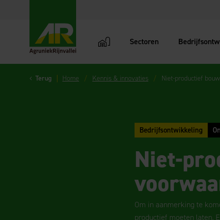
Sectoren
Bedrijfsontw
AgruniekRijnvallei
Terug
Home
Kennis & innovaties
Niet-productief bou
Bedrijfsontwikkeling
O
Niet-pro
voorwaa
Om in aanmerking te komen
productief moeten laten. 