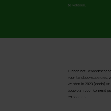
te voldoen.
Binnen het Gemeenschappe
voor landbouwsubsidies, 
werden in 2023 (deels) vri
bouwplan voor komend jaar
en snoeien’.