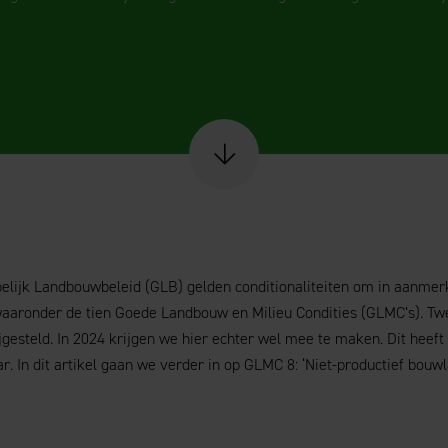
Scroll naar content
lijk Landbouwbeleid (GLB) gelden conditionaliteiten om in aanme
waaronder de tien Goede Landbouw en Milieu Condities (GLMC’s). T
jgesteld. In 2024 krijgen we hier echter wel mee te maken. Dit heeft
. In dit artikel gaan we verder in op GLMC 8: ‘Niet-productief bou