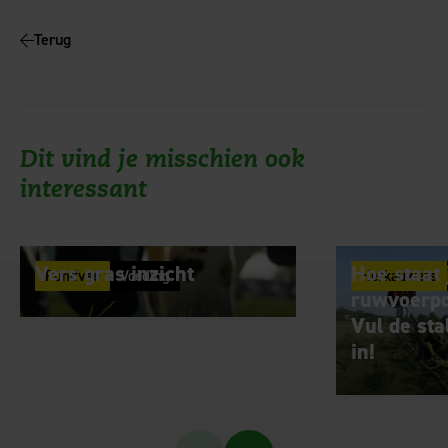
Terug
Dit vind je misschien ook
interessant
Vers gras inzicht
Hoe staat
Rundvee
Voeding
Herkauwers
ruwvoerpo
Vul de st
in!