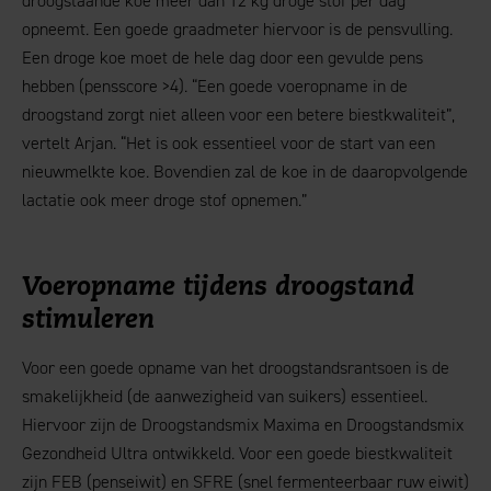
droogstaande koe meer dan 12 kg droge stof per dag
opneemt. Een goede graadmeter hiervoor is de pensvulling.
Een droge koe moet de hele dag door een gevulde pens
hebben (pensscore >4). “Een goede voeropname in de
droogstand zorgt niet alleen voor een betere biestkwaliteit”,
vertelt Arjan. “Het is ook essentieel voor de start van een
nieuwmelkte koe. Bovendien zal de koe in de daaropvolgende
lactatie ook meer droge stof opnemen.”
Voeropname tijdens droogstand
stimuleren
Voor een goede opname van het droogstandsrantsoen is de
smakelijkheid (de aanwezigheid van suikers) essentieel.
Hiervoor zijn de Droogstandsmix Maxima en Droogstandsmix
Gezondheid Ultra ontwikkeld. Voor een goede biestkwaliteit
zijn FEB (penseiwit) en SFRE (snel fermenteerbaar ruw eiwit)