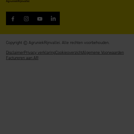
Copyright © AgruniekRijnvallei. Alle rechten voorbehouden.
Disclaimer
Privacy verklaring
Cookieoverzicht
Algemene Voorwaarden
Factureren aan AR