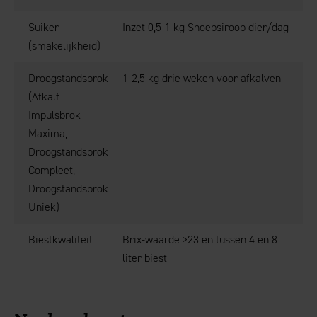
Suiker
Inzet 0,5-1 kg Snoepsiroop dier/dag
(smakelijkheid)
Droogstandsbrok
1-2,5 kg drie weken voor afkalven
(Afkalf
Impulsbrok
Maxima,
Droogstandsbrok
Compleet,
Droogstandsbrok
Uniek)
Biestkwaliteit
Brix-waarde >23 en tussen 4 en 8
liter biest