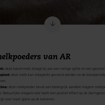
Scroll naar content
melkpoeders van AR
ek:
deze kalvermelk draagt bij aan een veilige opfok en een gezond 
pleet:
deze melk kan onbeperkt gevoerd worden na de biestperiod
ien.
xima:
deze melkpoeder bevat een belangrijk aandeel magere melk
. Natuurlijke oregano-olie heeft een positief effect op de darmgezo
gt voor meer glans op de kalveren.