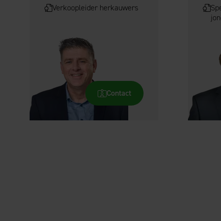
Verkoopleider herkauwers
Spe
jo
Contact