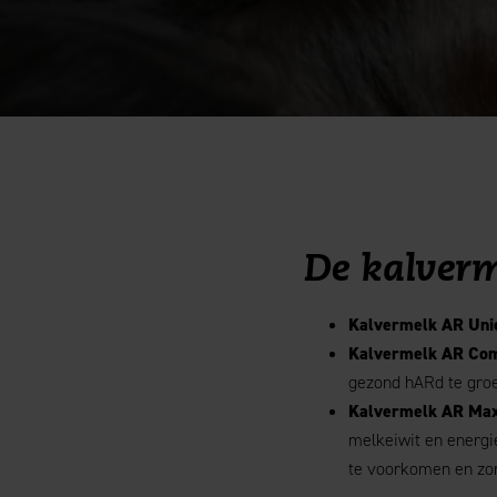
De kalver
Kalvermelk AR Uni
Kalvermelk AR Com
gezond hARd te groe
Kalvermelk AR Ma
melkeiwit en energie
te voorkomen en zor