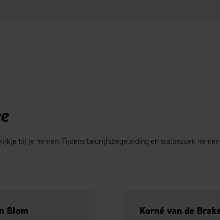
e
ijkje bij je nemen. Tijdens bedrijfsbegeleiding en stalbezoek nemen
an Blom
Korné van de Brak