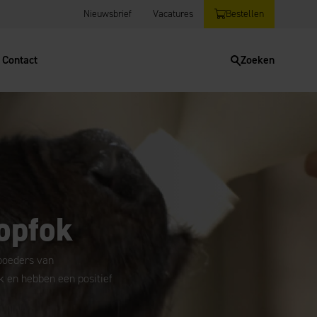
Nieuwsbrief
Vacatures
Bestellen
Contact
Zoeken
opfok
poeders van
k en hebben een positief