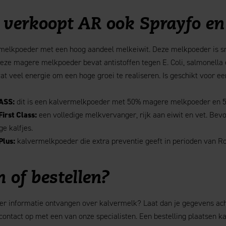
verkoopt AR ook Sprayfo e
elkpoeder met een hoog aandeel melkeiwit. Deze melkpoeder is sma
eze magere melkpoeder bevat antistoffen tegen E. Coli, salmonella e
t veel energie om een hoge groei te realiseren. Is geschikt voor ee
ASS:
dit is een kalvermelkpoeder met 50% magere melkpoeder en 5
irst Class:
een volledige melkvervanger, rijk aan eiwit en vet. Bevo
e kalfjes.
Plus:
kalvermelkpoeder die extra preventie geeft in perioden van R
 of bestellen?
eer informatie ontvangen over kalvermelk? Laat dan je gegevens ach
contact op met een van onze specialisten. Een bestelling plaatsen 