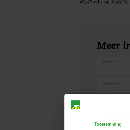
AR
,
ARwebshop
of geef je
Meer i
Voornaam
*
Achternaam
*
Telefoonnummer
Toestemming
Adres en woonplaa