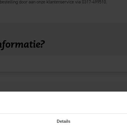
 bestelling door aan onze klantenservice via 0317-499510.
nformatie?
Details
ts