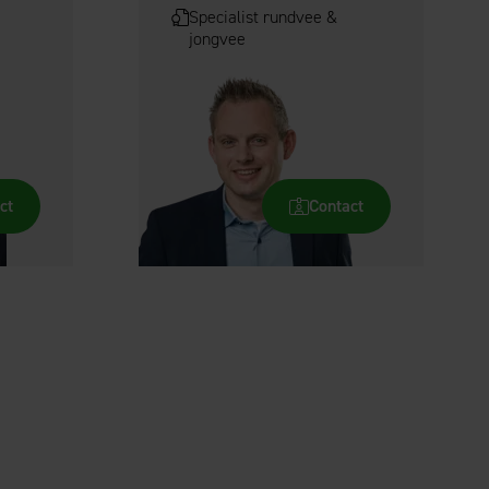
Specialist rundvee &
jongvee
ct
Contact