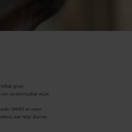
hARde groei.
e om op eenvoudige wijze
poeder (MMP) en meer
ndheid, wat helpt diarree