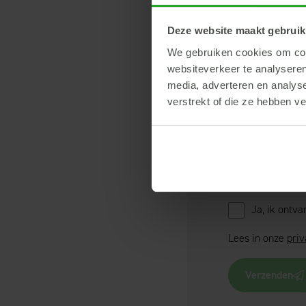
Deze website maakt gebruik
E-mailadres
*
We gebruiken cookies om cont
websiteverkeer te analyseren
media, adverteren en analys
Opmerkingen
*
verstrekt of die ze hebben v
Ja, ik ontv
Lees in onze
priv
Verzenden