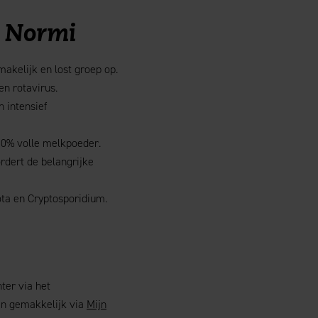
n Normi
kelijk en lost groep op.
n rotavirus.
n intensief
0% volle melkpoeder.
rdert de belangrijke
ota en Cryptosporidium.
ter via het
kan gemakkelijk via
Mijn