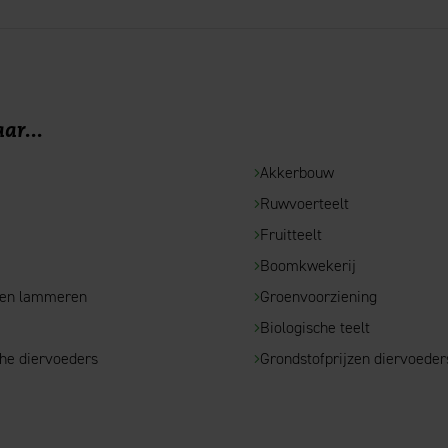
ar...
Akkerbouw
Ruwvoerteelt
e
Fruitteelt
Boomkwekerij
 en lammeren
Groenvoorziening
Biologische teelt
che diervoeders
Grondstofprijzen diervoeder