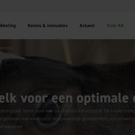
ikkeling
Kennis & innovaties
Actueel
Over AR
vermelk
lk voor een optimale 
elangrijke factor voor een succesvolle kalveropfok. De kalvermelk
jn gemaakt van kwalitatief hoogwaardige grondstoffen, zijn smakelij
an kalveren.