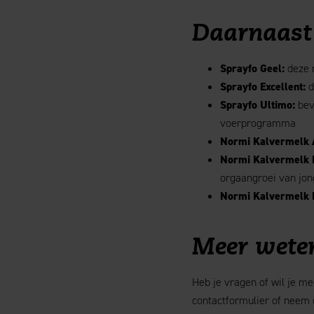
Daarnaast 
Sprayfo Geel:
deze m
Sprayfo Excellent:
d
Sprayfo Ultimo:
beva
voerprogramma
Normi Kalvermelk 
Normi Kalvermelk F
orgaangroei van jong
Normi Kalvermelk 
Meer weten
Heb je vragen of wil je m
contactformulier of neem 