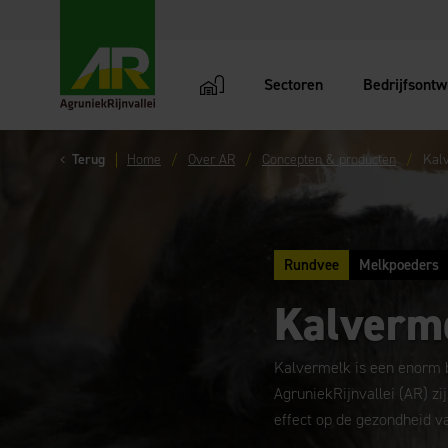
Sectoren
Bedrijfsontw
AgruniekRijnvallei
Terug
Home
Over AR
Concepten & producten
Kal
Rundvee
Melkpoeders
Kalverme
Kalvermelk is een enorm b
AgruniekRijnvallei (AR) zi
effect op de gezondheid v