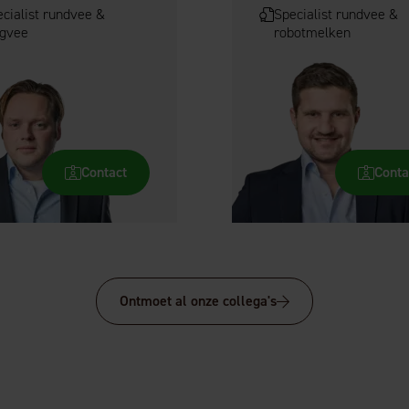
cialist rundvee &
Specialist rundvee &
ngvee
robotmelken
Contact
Conta
Ontmoet al onze collega's