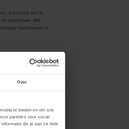
en. Je kunt ook zelf de
t AR beschikbaar. Met
ercentage haarscheuren te
ealiseren. Dit kan verder
Over
st zijn er toevoegingen via
g op de schaalkwaliteit
 media te bieden en om ons
onze partners voor social
nformatie die je aan ze hebt