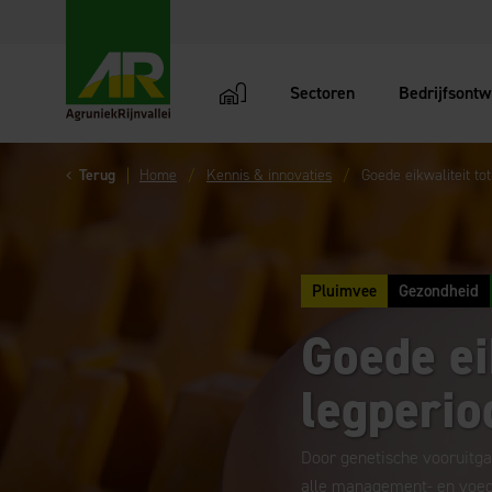
Sectoren
Bedrijfsontw
AgruniekRijnvallei
Terug
Home
Kennis & innovaties
Goede eikwaliteit to
Pluimvee
Gezondheid
Goede ei
legperio
Door genetische vooruitg
alle management- en voedin