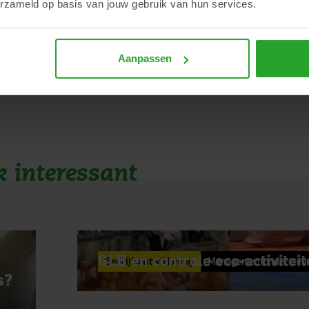
erzameld op basis van jouw gebruik van hun services.
Aanpassen
k interessant
GLB en controle eco-activitei
Bedrijfsontwikkeling
Managementondersteu
s?