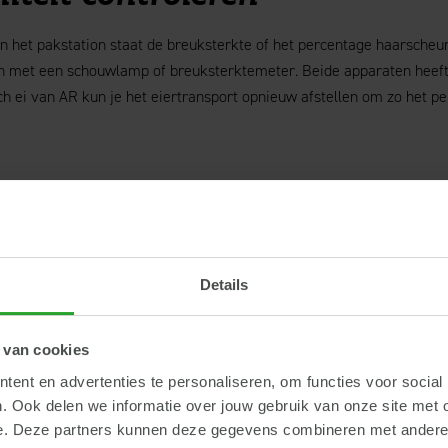
an het pakstation staat de breuksterkte of het percentage haarscheur
en met een schouwlamp of breuksterktemeter. Beide apparaten heef
ch ei van AR kun je het eiertransport opnieuw afstellen om zo het p
 agenda van de leghen
kse agenda van de leghen helpt je om een goede schaalkwaliteit te r
Details
nzet van een gritdosator of het toepassen van splitfeeding. Daarnaa
itaminen of mineralen bevatten die indirect een positieve uitwerkin
 van cookies
ent en advertenties te personaliseren, om functies voor social
. Ook delen we informatie over jouw gebruik van onze site met 
e. Deze partners kunnen deze gegevens combineren met andere i