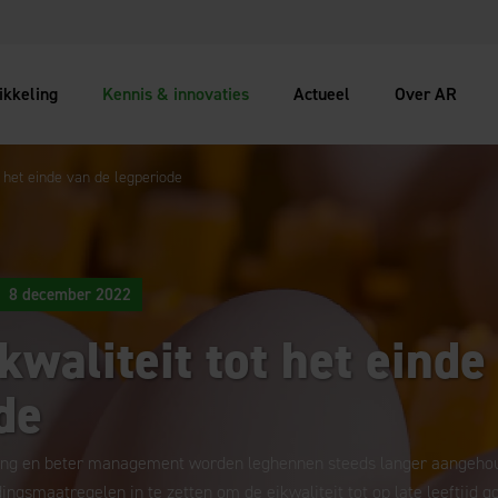
ikkeling
Kennis & innovaties
Actueel
Over AR
t het einde van de legperiode
8 december 2022
kwaliteit tot het einde
de
ang en beter management worden leghennen steeds langer aangehoud
gsmaatregelen in te zetten om de eikwaliteit tot op late leeftijd g