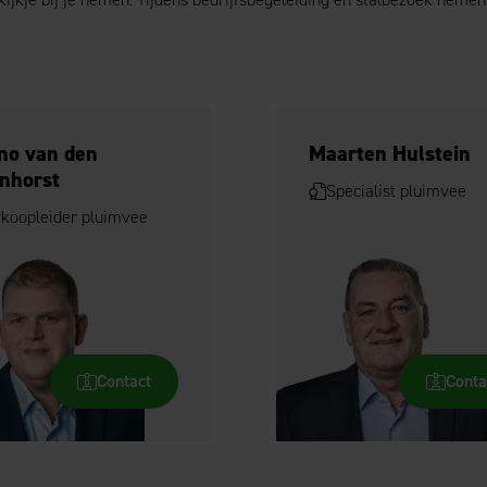
no van den
Maarten Hulstein
nhorst
Specialist pluimvee
rkoopleider pluimvee
Contact
Conta