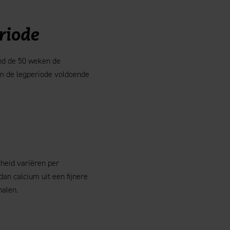
riode
ond de 50 weken de
an de legperiode voldoende
lheid variëren per
an calcium uit een fijnere
halen.