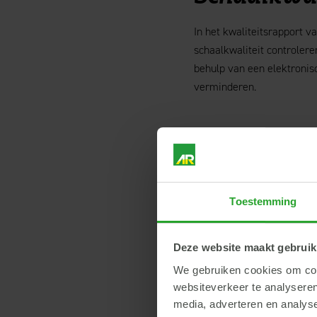
In het kwaliteitsrapport v
schaalkwaliteit controler
behulp van een elektronis
verminderen.
Dagelijkse
Het kennen van de dagelij
Toestemming
versterkt worden door de i
het voer beschikbaar die v
hebben.
Deze website maakt gebruik
We gebruiken cookies om cont
websiteverkeer te analyseren
Terug
media, adverteren en analys