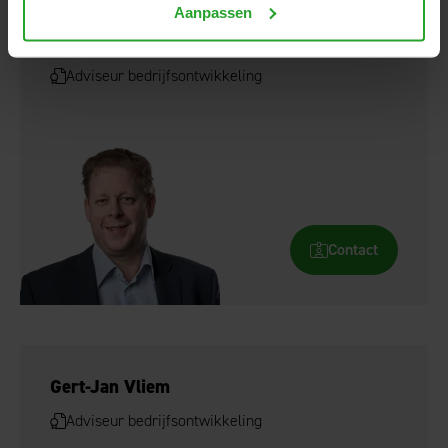
Aanpassen
Dik-Jaap Wentink
Adviseur bedrijfsontwikkeling
Contact
Gert-Jan Vliem
Adviseur bedrijfsontwikkeling