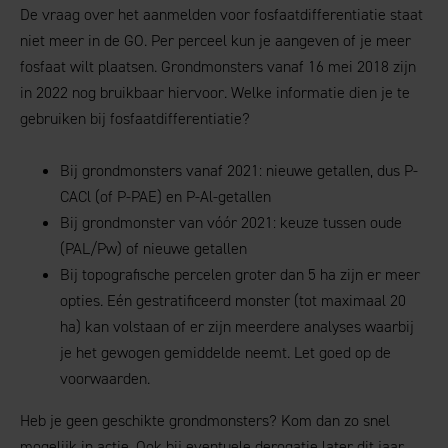
De vraag over het aanmelden voor fosfaatdifferentiatie staat
niet meer in de GO. Per perceel kun je aangeven of je meer
fosfaat wilt plaatsen. Grondmonsters vanaf 16 mei 2018 zijn
in 2022 nog bruikbaar hiervoor. Welke informatie dien je te
gebruiken bij fosfaatdifferentiatie?
Bij grondmonsters vanaf 2021: nieuwe getallen, dus P-
CACl (of P-PAE) en P-Al-getallen
Bij grondmonster van vóór 2021: keuze tussen oude
(PAL/Pw) of nieuwe getallen
Bij topografische percelen groter dan 5 ha zijn er meer
opties. Eén gestratificeerd monster (tot maximaal 20
ha) kan volstaan of er zijn meerdere analyses waarbij
je het gewogen gemiddelde neemt. Let goed op de
voorwaarden.
Heb je geen geschikte grondmonsters? Kom dan zo snel
mogelijk in actie. Ook bij eventuele derogatie later dit jaar