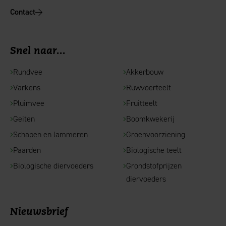
Contact
Snel naar...
Rundvee
Akkerbouw
Varkens
Ruwvoerteelt
Pluimvee
Fruitteelt
Geiten
Boomkwekerij
Schapen en lammeren
Groenvoorziening
Paarden
Biologische teelt
Biologische diervoeders
Grondstofprijzen
diervoeders
Nieuwsbrief