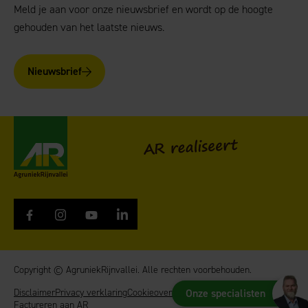
Meld je aan voor onze nieuwsbrief en wordt op de hoogte
gehouden van het laatste nieuws.
Nieuwsbrief
AgruniekRijnvallei
AR realiseert
Copyright © AgruniekRijnvallei. Alle rechten voorbehouden.
Disclaimer
Privacy verklaring
Cookieoverzicht
Onze specialisten
Algemene Voorwaarden
Factureren aan AR