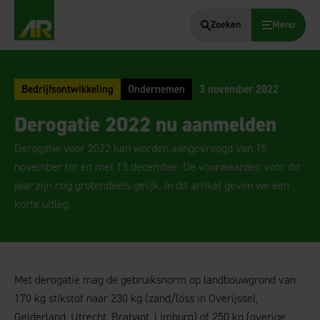
Zoeken
Menu
AgruniekRijnvallei
Bedrijfsontwikkeling
Ondernemen
3 november 2022
Derogatie 2022 nu aanmelden
Derogatie voor 2022 kan worden aangevraagd van 15
november tot en met 13 december. De voorwaarden voor dit
jaar zijn nog grotendeels gelijk. In dit artikel geven we een
korte uitleg.
Met derogatie mag de gebruiksnorm op landbouwgrond van
170 kg stikstof naar 230 kg (zand/löss in Overijssel,
Gelderland, Utrecht, Brabant, Limburg) of 250 kg (overige