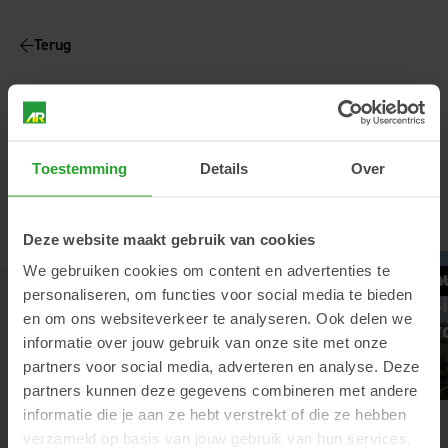
Terug
Dit vind je misschien ook
Toestemming
Details
Over
interessant
Deze website maakt gebruik van cookies
We gebruiken cookies om content en advertenties te
Vers gras inzicht
Hoe staat j
Rundvee
Voeding
Herkauwers
V
personaliseren, om functies voor social media te bieden
ruwvoerposi
en om ons websiteverkeer te analyseren. Ook delen we
Vul de stal
informatie over jouw gebruik van onze site met onze
in!
partners voor social media, adverteren en analyse. Deze
partners kunnen deze gegevens combineren met andere
informatie die je aan ze hebt verstrekt of die ze hebben
verzameld op basis van jouw gebruik van hun services.