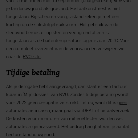
van 15 mei tot en met 15 september (onafgebroken) 80% van
je landbouwgrond als grasland. Fosfaatkunstmest is niet
toegestaan. Bij scheuren van grasland reken je met een
korting op de stikstofgebruiksnorm. Het gebruik van de
sleepvoetbemester op klei- en veengrond alleen is
toegestaan als de buitentemperatuur lager is dan 20 °C. Voor
een compleet overzicht van de voorwaarden verwijzen we
naar de
RVO-site
.
Tijdige betaling
Als je derogatie hebt aangevraagd, dan staat er een factuur
klaar in ‘Mijn dossier’ van RVO. Zonder tijdige betaling wordt
voor 2022 geen derogatie verstrekt. Let op, want dit is
geen
automatische incasso, maar gaat via iDEAL of betaalverzoek.
De kosten voor monitoren van milieueffecten worden wel
automatisch geïncasseerd. Het bedrag hangt af van je aantal
hectare landbouwgrond.