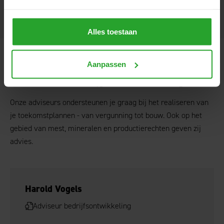
Alles toestaan
Aanpassen
Onze
adviseurs
bedrijfsontwikkeling
Onze adviseurs ondersteunen je graag bij het realiseren van
je toekomstplannen - van vergunning tot bouw. Ook op het
gebied van mest, mineralen en productierechten geven zij
advies.
Harold Vogels
Adviseur bedrijfsontwikkeling