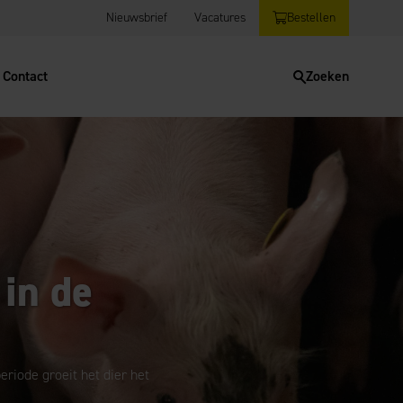
Nieuwsbrief
Vacatures
Bestellen
Contact
Zoeken
 in de
riode groeit het dier het