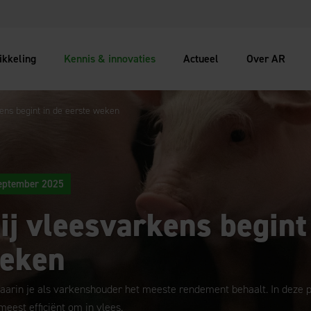
ikkeling
Kennis & innovaties
Actueel
Over AR
ens begint in de eerste weken
eptember 2025
ij vleesvarkens begint
weken
aarin je als varkenshouder het meeste rendement behaalt. In deze pe
meest efficiënt om in vlees.