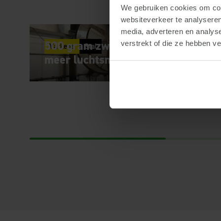
We gebruiken cookies om cont
websiteverkeer te analyseren
media, adverteren en analys
500 gram zwaardere biggen dankzi
verstrekt of die ze hebben v
Varkens
Stal
meer luchtsnelheid