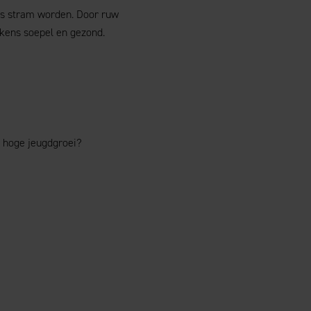
ns stram worden. Door ruw
rkens soepel en gezond.
n hoge jeugdgroei?