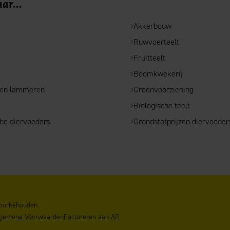
ar...
Akkerbouw
Ruwvoerteelt
e
Fruitteelt
Boomkwekerij
 en lammeren
Groenvoorziening
Biologische teelt
che diervoeders
Grondstofprijzen diervoeder
voorbehouden.
gemene Voorwaarden
Factureren aan AR