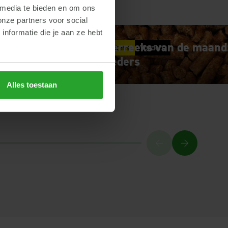
 media te bieden en om ons
onze partners voor social
nformatie die je aan ze hebt
et AR
Voerreeks van de maand
Varkens
Voeders
voeders
Alles toestaan