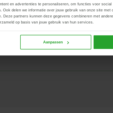
ent en advertenties te personaliseren, om functies voor social
. Ook delen we informatie over jouw gebruik van onze site met 
e. Deze partners kunnen deze gegevens combineren met andere i
j
Speenvoeders AR versterkt m
erzameld op basis van jouw gebruik van hun services.
Varkens
Voeders
Fiber en AR Flora Pro
Aanpassen