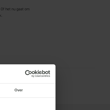
 Of het nu gaat om
k.
Over