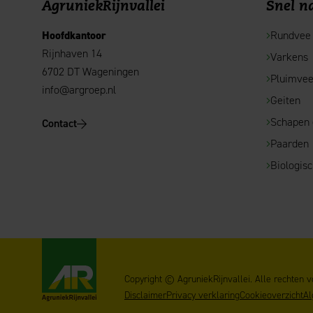
AgruniekRijnvallei
Snel na
Hoofdkantoor
Rundvee
Rijnhaven 14
Varkens
6702 DT Wageningen
Pluimve
info@argroep.nl
Geiten
Schapen
Contact
Paarden
Biologis
AgruniekRijnvallei
Copyright © AgruniekRijnvallei. Alle rechten 
Disclaimer
Privacy verklaring
Cookieoverzicht
Al