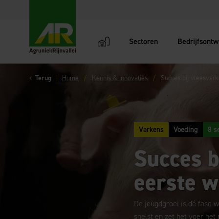
Sectoren
Bedrijfsontw
AgruniekRijnvallei
Terug
Home
Kennis & innovaties
Succes bij vleesvark
Varkens
Voeding
8 s
Succes b
eerste 
De jeugdgroei is dé fase w
snelst en zet het voer het 