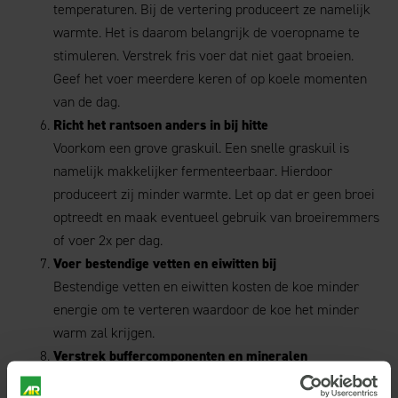
temperaturen. Bij de vertering produceert ze namelijk
warmte. Het is daarom belangrijk de voeropname te
stimuleren. Verstrek fris voer dat niet gaat broeien.
Geef het voer meerdere keren of op koele momenten
van de dag.
Richt het rantsoen anders in bij hitte
Voorkom een grove graskuil. Een snelle graskuil is
namelijk makkelijker fermenteerbaar. Hierdoor
produceert zij minder warmte. Let op dat er geen broei
optreedt en maak eventueel gebruik van broeiremmers
of voer 2x per dag.
Voer bestendige vetten en eiwitten bij
Bestendige vetten en eiwitten kosten de koe minder
energie om te verteren waardoor de koe het minder
warm zal krijgen.
Verstrek buffercomponenten en mineralen
Koeien hijgen om warmte af te geven. Hierdoor wordt