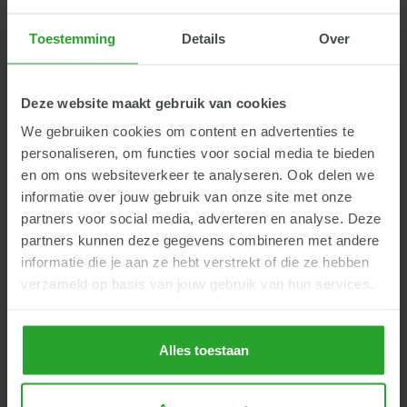
er meer CO₂ uitgeademd. Om dit te compenseren
verliest het dier meer bicarbonaat via de urine wat
Toestemming
Details
Over
verzuring tot gevolg heeft. Het is dan belangrijk om
buffercomponenten en mineralen te verstrekken.
Buffer AR Maxima
is een smakelijk mengsel dat naast
Deze website maakt gebruik van cookies
natriumbicarbonaat verschillende andere
We gebruiken cookies om content en advertenties te
buffergrondstoffen bevat. Dit zorgt voor een goede
personaliseren, om functies voor social media te bieden
spreiding van de buffercapaciteit waardoor het product
en om ons websiteverkeer te analyseren. Ook delen we
langer werkt dan natriumbicarbonaat. Daarnaast
informatie over jouw gebruik van onze site met onze
ondersteunt Buffer AR Maxima de microbenpopulatie in
partners voor social media, adverteren en analyse. Deze
de pens en de darmen met behulp van gistcelwanden.
partners kunnen deze gegevens combineren met andere
informatie die je aan ze hebt verstrekt of die ze hebben
Dit heeft een positief effect op de weerstand.
verzameld op basis van jouw gebruik van hun services.
Heb je vragen of wil je een
Alles toestaan
bestelling plaatsen?
Dit kan gemakkelijk via de
MijnAR.nl
,
ARwebshop
of geef