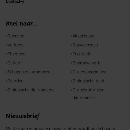
Contact
Snel naar...
Rundvee
Akkerbouw
Varkens
Ruwvoerteelt
Pluimvee
Fruitteelt
Geiten
Boomkwekerij
Schapen en lammeren
Groenvoorziening
Paarden
Biologische teelt
Biologische diervoeders
Grondstofprijzen
diervoeders
Nieuwsbrief
Meld je aan voor onze nieuwsbrief en wordt op de hoogte