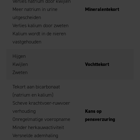
Verlies natrium door kwijlen
Meer natrium in urine
Mineralentekort
uitgescheiden
Verlies kalium door zweten
Kalium wordt in de nieren
vastgehouden
Hijgen
Kwijlen
Vochttekort
Zweten
Tekort aan bicarbonaat
(natrium en kalium)
Scheve krachtvoer-ruwvoer
verhouding
Kans op
Onregelmatige voeropname
pensverzuring
Minder herkauwactiviteit
Versnelde ademhaling