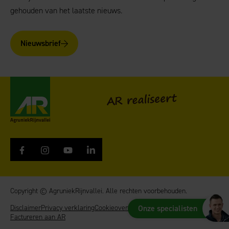
gehouden van het laatste nieuws.
Nieuwsbrief
AgruniekRijnvallei
AR realiseert
Copyright © AgruniekRijnvallei. Alle rechten voorbehouden.
Onze specialisten
Disclaimer
Privacy verklaring
Cookieoverzicht
Algemene Voorwaarden
Factureren aan AR