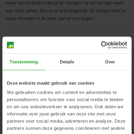
meer aan te denken dat je de mengers na het reinigen weer
aan moet zetten. Een en al arbeidsgemak. De lampen hoef je
maar één keer in de twee jaar te vervangen.”
Uitstekende voerkwaliteit
Edward: “De mengers zijn een schakel in het hele voerproces.
Toestemming
Details
Over
Voor een optimale voeropname en groei van de varkens
moeten de voerkwaliteit en de smakelijkheid top zijn.
Doordat de mengers schoon blijven lever je niet in op de
Deze website maakt gebruik van cookies
kwaliteit van het voer. De voederwaarde en het
We gebruiken cookies om content en advertenties te
drogestofpercentage blijven perfect. Marcel Schennink
personaliseren, om functies voor social media te bieden
beaamt dit: “Het berekende rantsoen komt zo 1 op 1 bij de
en om ons websiteverkeer te analyseren. Ook delen we
varkens terecht. Dan weet je wat ze binnenkrijgen en hoe je
informatie over jouw gebruik van onze site met onze
de groei kunt optimaliseren.”
partners voor social media, adverteren en analyse. Deze
partners kunnen deze gegevens combineren met andere