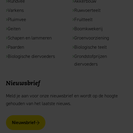
Rundvee
Akkerbouw
Varkens
Ruwvoerteelt
Pluimvee
Fruitteelt
Geiten
Boomkwekerij
Schapen en lammeren
Groenvoorziening
Paarden
Biologische teelt
Biologische diervoeders
Grondstofprijzen
diervoeders
Nieuwsbrief
Meld je aan voor onze nieuwsbrief en wordt op de hoogte
gehouden van het laatste nieuws.
Nieuwsbrief