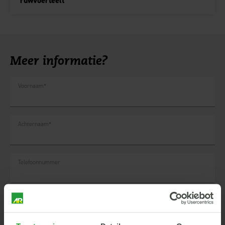
ruwvoerteelt
Meer informatie?
Voornaam
*
Achternaam
*
Telefoonnummer
Adres en woonplaats