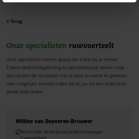
Terug
Onze specialisten
ruwvoerteelt
Onze specialisten komen graag een kijkje bij je nemen.
Tijdens bedrijfsbegeleiding en perceelbezoek nemen onze
specialisten de resultaten met je door en wordt er gekeken
naar mogelijke verbeteringen die bij jou tot een praktische
goede teelt leiden.
Willine van Deuveren-Brouwer
Voorlichter akkerbouw/productmanager
ruwvoerteelt