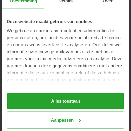
Toestemming
Details
Over
E-mailadres
*
Deze website maakt gebruik van cookies
Opmerkingen
*
We gebruiken cookies om content en advertenties te
personaliseren, om functies voor social media te bieden
en om ons websiteverkeer te analyseren. Ook delen we
informatie over jouw gebruik van onze site met onze
partners voor social media, adverteren en analyse. Deze
partners kunnen deze gegevens combineren met andere
informatie die je aan ze hebt verstrekt of die ze hebben
Ja, ik ontvang ook graag de nieuwsbrief van AR.
verzameld op basis van jouw gebruik van hun services.
Lees in onze
privacyverklaring
hoe we omgaan met je
gegevens.
Alles toestaan
Verzenden
Aanpassen