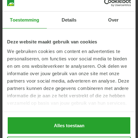
Lees in onze
privacyverklaring
hoe we omgaan met je
gegevens.
Toestemming
Details
Over
Verzenden
Deze website maakt gebruik van cookies
We gebruiken cookies om content en advertenties te
personaliseren, om functies voor social media te bieden
en om ons websiteverkeer te analyseren. Ook delen we
Terug
informatie over jouw gebruik van onze site met onze
partners voor social media, adverteren en analyse. Deze
partners kunnen deze gegevens combineren met andere
Onze specialisten
fruitteelt
informatie die je aan ze hebt verstrekt of die ze hebben
verzameld op basis van jouw gebruik van hun services.
Onze specialisten staan voor je klaar en komen graag een
kijkje bij je nemen. Tijdens bedrijfsbegeleiding en
perceelbezoek nemen onze specialisten de resultaten met je
Alles toestaan
door en wordt er gekeken naar mogelijke verbeteringen.