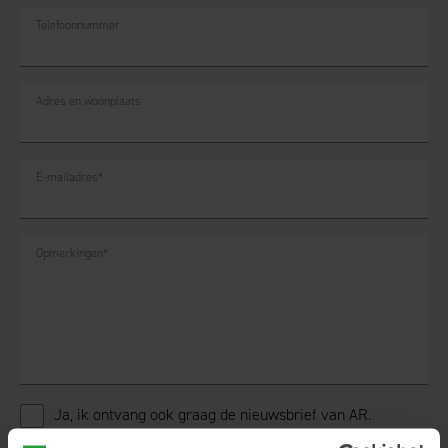
Telefoonnummer
Adres en woonplaats
E-mailadres
*
Opmerkingen
*
Ja, ik ontvang ook graag de nieuwsbrief van AR.