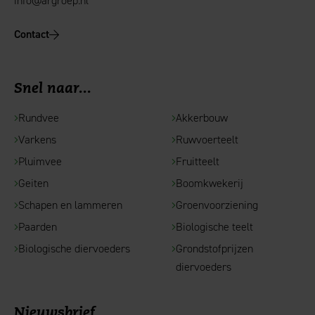
info@argroep.nl
Contact
Snel naar...
Rundvee
Akkerbouw
Varkens
Ruwvoerteelt
Pluimvee
Fruitteelt
Geiten
Boomkwekerij
Schapen en lammeren
Groenvoorziening
Paarden
Biologische teelt
Biologische diervoeders
Grondstofprijzen
diervoeders
Nieuwsbrief