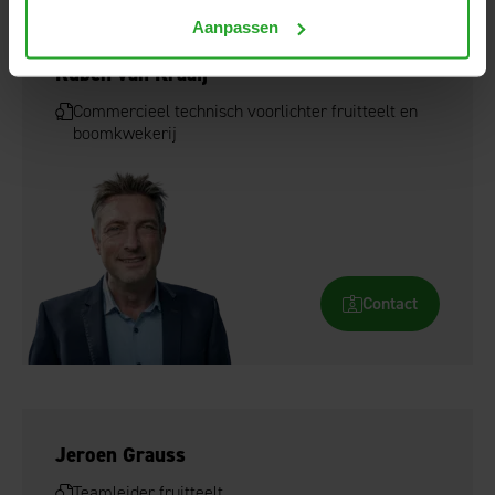
Aanpassen
Ruben van Kraaij
Commercieel technisch voorlichter fruitteelt en
boomkwekerij
Contact
Jeroen Grauss
Teamleider fruitteelt