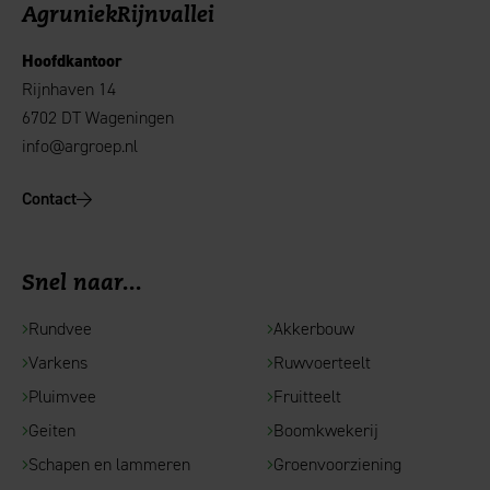
AgruniekRijnvallei
Hoofdkantoor
Rijnhaven 14
6702 DT Wageningen
info@argroep.nl
Contact
Snel naar...
Rundvee
Akkerbouw
Varkens
Ruwvoerteelt
Pluimvee
Fruitteelt
Geiten
Boomkwekerij
Schapen en lammeren
Groenvoorziening