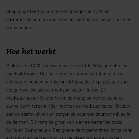
Al op jonge leeftijd kun je met biologische CCM het
darmmicrobioom en daarmee het gedrag van biggen positief
beïnvloeden.
Hoe het werkt
Biologische CCM is korrelmais die nat (ds 65%) gemalen en
ingekuild wordt. Het hele proces van malen tot inkuilen is
volledig in handen van AgruniekRijnvallei. In plaats van zuur
voegen we exclusieve melkzuurbacteriën toe. De
melkzuurbacteriën overleven de maag en komen zo in de
dunne darm terecht. Hier hechten de melkzuurbacteriën zich
aan de darmvlokken en zorgen ze voor een zuurder milieu in
de darmen. Dit remt de groei van slechte bacteriën zoals
Coli’s en Salmonella’s. Een goede darmgezondheid zorgt voor
extra rust en verzadiging van de vleesvarkens en biggen.