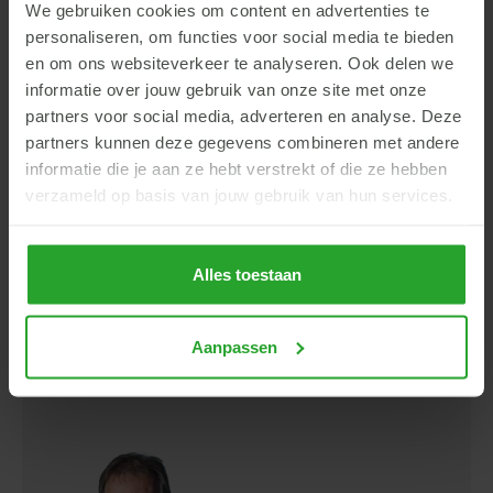
varkens
We gebruiken cookies om content en advertenties te
personaliseren, om functies voor social media te bieden
Onze specialisten komen graag een kijkje bij je nemen.
en om ons websiteverkeer te analyseren. Ook delen we
Tijdens bedrijfsbegeleiding en stalbezoek nemen onze
informatie over jouw gebruik van onze site met onze
specialisten biologisch varkens de resultaten met je door en
partners voor social media, adverteren en analyse. Deze
wordt er gekeken naar mogelijke verbeteringen. Waar nodig
partners kunnen deze gegevens combineren met andere
informatie die je aan ze hebt verstrekt of die ze hebben
wordt onze nutritionist ingeschakeld. Onze specialisten
verzameld op basis van jouw gebruik van hun services.
kunnen je onder andere adviseren over voerstrategie,
brijvoeding, klimaat en management.
Alles toestaan
Carool Peters
Aanpassen
Specialist varkens