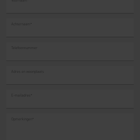
Voornaam
*
Achternaam
*
Telefoonnummer
Adres en woonplaats
E-mailadres
*
Opmerkingen
*