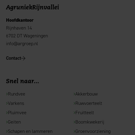
AgruniekRijnvallei
Hoofdkantoor
Rijnhaven 14
6702 DT Wageningen
info@argroep.nl
Contact
Snel naar...
Rundvee
Akkerbouw
Varkens
Ruwvoerteelt
Pluimvee
Fruitteelt
Geiten
Boomkwekerij
Schapen en lammeren
Groenvoorziening