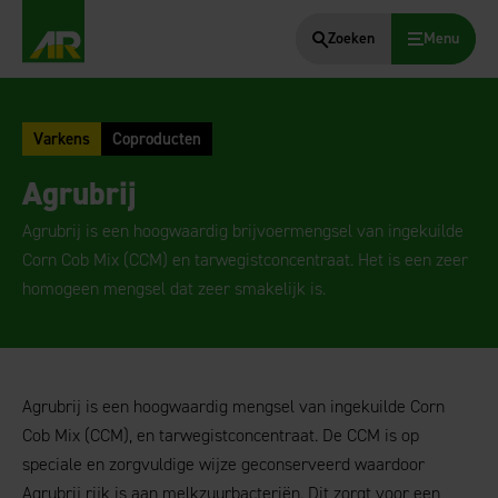
Zoeken
Menu
AgruniekRijnvallei
Varkens
Coproducten
Agrubrij
Agrubrij is een hoogwaardig brijvoermengsel van ingekuilde
Corn Cob Mix (CCM) en tarwegistconcentraat. Het is een zeer
homogeen mengsel dat zeer smakelijk is.
Agrubrij is een hoogwaardig mengsel van ingekuilde Corn
Cob Mix (CCM), en tarwegistconcentraat.
De CCM is op
speciale en zorgvuldige wijze geconserveerd waardoor
Agrubrij rijk is aan melkzuurbacteriën. Dit zorgt voor een