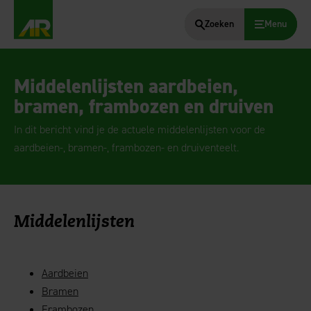
Zoeken
Menu
AgruniekRijnvallei
Middelenlijsten aardbeien,
bramen, frambozen en druiven
In dit bericht vind je de actuele middelenlijsten voor de
aardbeien-, bramen-, frambozen- en druiventeelt.
Middelenlijsten
Aardbeien
Bramen
Frambozen