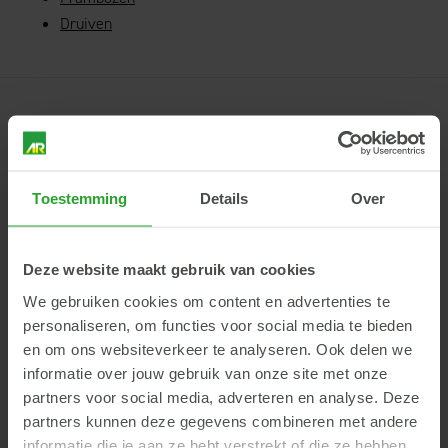
Druiven
AgruniekRijnvallei
Hoofdkantoor
Toestemming
Details
Over
Rijnhaven 14
6702 DT Wageningen
info@argroep.nl
Deze website maakt gebruik van cookies
We gebruiken cookies om content en advertenties te
Contact
personaliseren, om functies voor social media te bieden
en om ons websiteverkeer te analyseren. Ook delen we
informatie over jouw gebruik van onze site met onze
Snel naar...
partners voor social media, adverteren en analyse. Deze
partners kunnen deze gegevens combineren met andere
Rundvee
Akkerbouw
informatie die je aan ze hebt verstrekt of die ze hebben