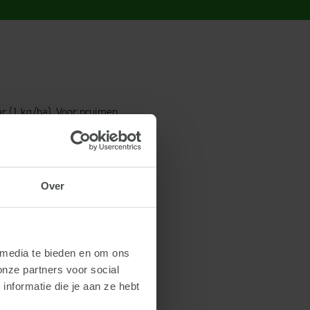
ar (1 kg/ha). Voor pruimen
en voorjaarsrupsen in
ladrollers als de eerste
Over
nder
 media te bieden en om ons
onze partners voor social
nformatie die je aan ze hebt
raak van UV-straling,