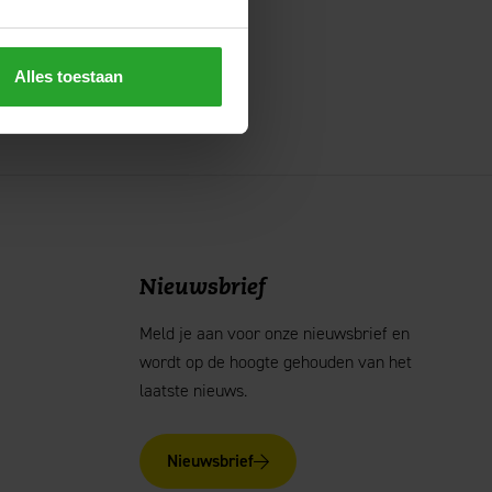
ven dagen interval.
Alles toestaan
Nieuwsbrief
Meld je aan voor onze nieuwsbrief en
wordt op de hoogte gehouden van het
laatste nieuws.
Nieuwsbrief