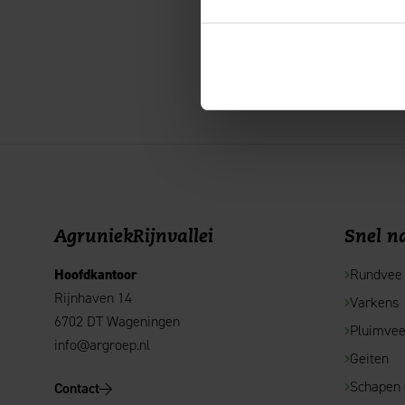
Voor een goede behe
AgruniekRijnvallei
Snel na
Hoofdkantoor
Rundvee
Rijnhaven 14
Varkens
6702 DT Wageningen
Pluimve
info@argroep.nl
Geiten
Schapen
Contact