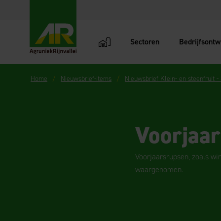
Sectoren
Bedrijfsontw
AgruniekRijnvallei
Home
Nieuwsbrief-items
Nieuwsbrief Klein- en steenfruit -
Voorjaa
Voorjaarsrupsen, zoals win
waargenomen.