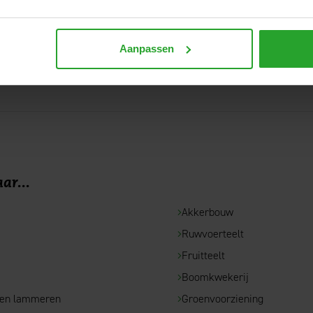
ersing is herhaling noodzakelijk. Herhaal minimaal één keer met ze
Aanpassen
ar...
Akkerbouw
Ruwvoerteelt
e
Fruitteelt
Boomkwekerij
 en lammeren
Groenvoorziening