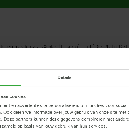
teriepreparaten, zoals Xentari (1,5 kg/ha), Dipel (1,5 kg/ha) of Cost
elaten en ook de middelen Exirel en Minecto hebben een werking teg
maar zullen in de praktijk nodig zijn voor de bestrijding van Suzuki.
aktisch om te wachten tot circa half mei en op die manier zowel de b
Details
e bestrijden met Coragen.
 van cookies
meer liggen op bacteriepreparaten. Toepassen op kleine rupsen en o
ent en advertenties te personaliseren, om functies voor social
neer je zonder jas de boomgaard in kan.
. Ook delen we informatie over jouw gebruik van onze site met 
e. Deze partners kunnen deze gegevens combineren met andere i
e dat deze producten een beperkte duurwerking hebben door de afb
erzameld op basis van jouw gebruik van hun services.
nning door de bladontwikkeling.