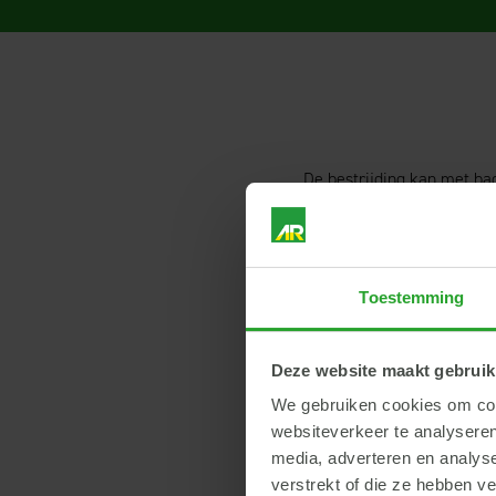
De bestrijding kan met bac
is specifiek Coragen toeg
zowel pruimen als kersen, 
Bij pruimen is het vaak pr
Toestemming
generatie pruimenmot in t
Deze website maakt gebruik
Bij kersen zal de nadruk 
We gebruiken cookies om cont
weersomstandigheden wan
websiteverkeer te analyseren
media, adverteren en analys
Houd er rekening me
verstrekt of die ze hebben v
afspoeling en verdu