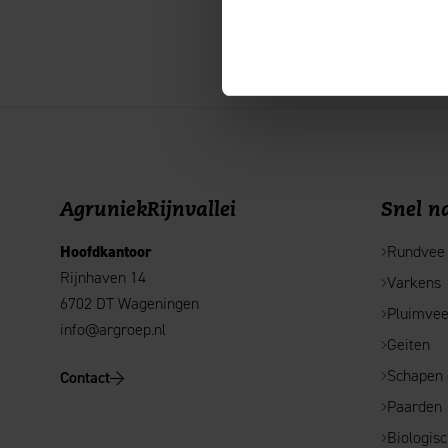
AgruniekRijnvallei
Snel na
Hoofdkantoor
Rundvee
Rijnhaven 14
Varkens
6702 DT Wageningen
Pluimve
info@argroep.nl
Geiten
Schapen
Contact
Paarden
Biologis