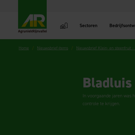
Sectoren
Bedrijfsontw
AgruniekRijnvallei
Home
Nieuwsbrief-items
Nieuwsbrief Klein- en steenfruit -
Bladluis
In voorgaande jaren was h
controle te krijgen.