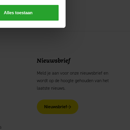
Alles toestaan
Nieuwsbrief
Meld je aan voor onze nieuwsbrief en
wordt op de hoogte gehouden van het
laatste nieuws.
Nieuwsbrief
s