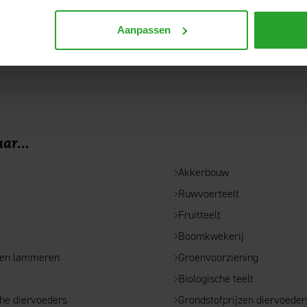
Aanpassen
ar...
Akkerbouw
Ruwvoerteelt
e
Fruitteelt
Boomkwekerij
 en lammeren
Groenvoorziening
Biologische teelt
che diervoeders
Grondstofprijzen diervoeder