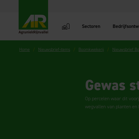
Sectoren
Bedrijfsontw
AgruniekRijnvallei
Home
Nieuwsbrief-items
Boomkwekerij
Nieuwsbrief B
Gewas s
Op percelen waar dit voor
wegvallen van planten en