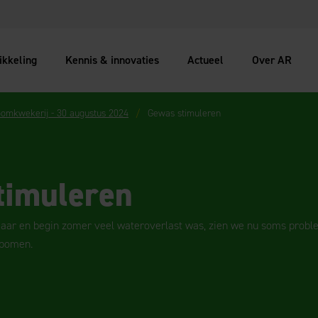
ikkeling
Kennis & innovaties
Actueel
Over AR
oomkwekerij - 30 augustus 2024
Gewas stimuleren
timuleren
jaar en begin zomer veel wateroverlast was, zien we nu soms prob
 bomen.