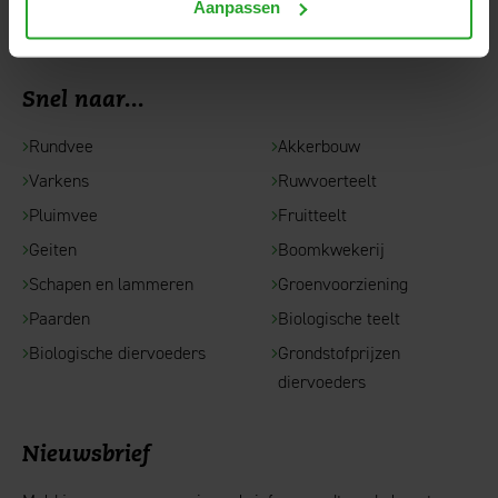
Aanpassen
Contact
Snel naar...
Rundvee
Akkerbouw
Varkens
Ruwvoerteelt
Pluimvee
Fruitteelt
Geiten
Boomkwekerij
Schapen en lammeren
Groenvoorziening
Paarden
Biologische teelt
Biologische diervoeders
Grondstofprijzen
diervoeders
Nieuwsbrief