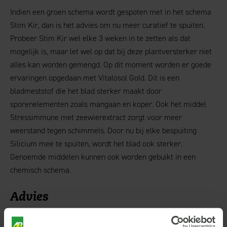
Indien een groen schema wordt gespoten met in het schema
Stim Kir, dan is het advies om nu meer curatief te spuiten.
Probeer Stim Kir wel elke 3 weken in te zetten als dat
mogelijk is, maar let wel op dat bij deze plantversterker niet
alles kan worden gemengd. Op dit moment worden er goede
ervaringen opgedaan met Vitalosol Gold. Dit is een
bladmeststof die het blad sterker maakt door
sporenelementen zoals mangaan en koper. Ook het middel
Stressimmune met zeewierextract zorgt voor meer
weerstand tegen schimmels. Door nu bij elke bespuiting
Silicium mee te spuiten, wordt het blad ook sterker.
Genoemde middelen kunnen ook worden gebuikt in een
chemisch schema.
Advies
Het advies is 3 liter Stressimmune + 3 liter Vitalosol Gold +