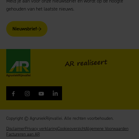
Meld je aan voor onze nieuwsbrief en wordt op de hoogte
gehouden van het laatste nieuws.
Nieuwsbrief
AgruniekRijnvallei
AR realiseert
Copyright © AgruniekRijnvallei. Alle rechten voorbehouden.
Disclaimer
Privacy verklaring
Cookieoverzicht
Algemene Voorwaarden
Factureren aan AR