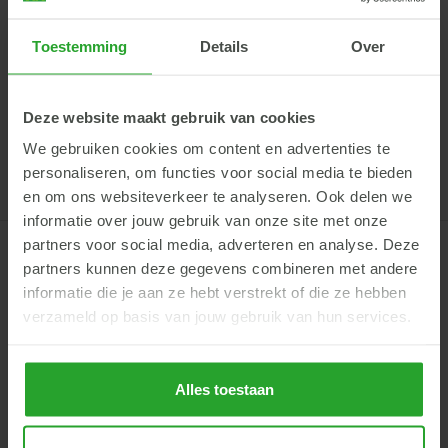
0,75 liter Silicatop/ha. Daarna afwisselen met 4,5 liter
Frutogard + 3 liter Vitalosol Gold + 0,75 liter Silicatop/ha.
Toestemming
Details
Over
Voor een chemisch schema en waar curatief moet worden
gespoten is het raadzaam om te spuiten met 0,5 liter Topaz +
2 liter Zwavel + 3 kg Vitisan + 0,75 liter Silicatop/ha en
Deze website maakt gebruik van cookies
afwisselen met 0,2 liter Luna Privilege + 2 liter Zwavel + 3 kg
We gebruiken cookies om content en advertenties te
Vitisan + 0,75 liter Silicatop/ha.
personaliseren, om functies voor social media te bieden
en om ons websiteverkeer te analyseren. Ook delen we
informatie over jouw gebruik van onze site met onze
partners voor social media, adverteren en analyse. Deze
partners kunnen deze gegevens combineren met andere
informatie die je aan ze hebt verstrekt of die ze hebben
AgruniekRijnvallei
verzameld op basis van jouw gebruik van hun services.
Hoofdkantoor
Rijnhaven 14
6702 DT Wageningen
Alles toestaan
info@argroep.nl