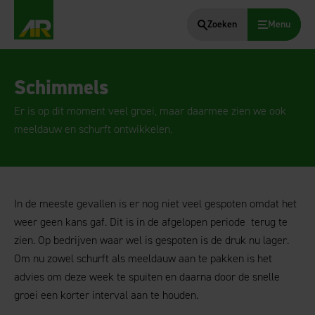
Zoeken
Menu
AgruniekRijnvallei
Schimmels
Er is op dit moment veel groei, maar daarmee zien we ook
meeldauw en schurft ontwikkelen.
In de meeste gevallen is er nog niet veel gespoten omdat het
weer geen kans gaf. Dit is in de afgelopen periode terug te
zien. Op bedrijven waar wel is gespoten is de druk nu lager.
Om nu zowel schurft als meeldauw aan te pakken is het
advies om deze week te spuiten en daarna door de snelle
groei een korter interval aan te houden.