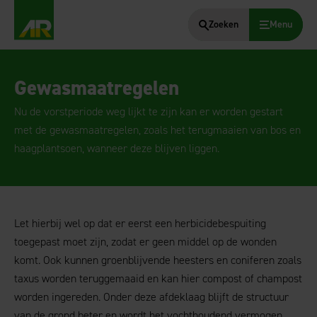
Zoeken
Menu
AgruniekRijnvallei
Gewasmaatregelen
Nu de vorstperiode weg lijkt te zijn kan er worden gestart
met de gewasmaatregelen, zoals het terugmaaien van bos en
haagplantsoen, wanneer deze blijven liggen.
Let hierbij wel op dat er eerst een herbicidebespuiting
toegepast moet zijn, zodat er geen middel op de wonden
komt. Ook kunnen groenblijvende heesters en coniferen zoals
taxus worden teruggemaaid en kan hier compost of champost
worden ingereden. Onder deze afdeklaag blijft de structuur
van de grond beter en wordt het vochthoudend vermogen