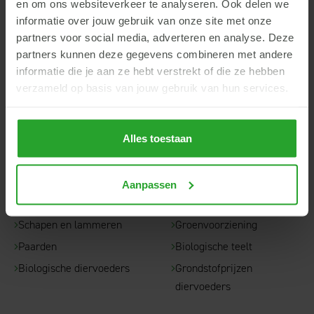
6702 DT Wageningen
en om ons websiteverkeer te analyseren. Ook delen we
info@argroep.nl
informatie over jouw gebruik van onze site met onze
partners voor social media, adverteren en analyse. Deze
Contact
partners kunnen deze gegevens combineren met andere
informatie die je aan ze hebt verstrekt of die ze hebben
verzameld op basis van jouw gebruik van hun services.
Snel naar...
Rundvee
Akkerbouw
Alles toestaan
Varkens
Ruwvoerteelt
Pluimvee
Fruitteelt
Aanpassen
Geiten
Boomkwekerij
Schapen en lammeren
Groenvoorziening
Paarden
Biologische teelt
Biologische diervoeders
Grondstofprijzen
diervoeders