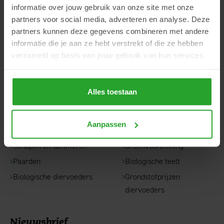
info@argroep.nl
informatie over jouw gebruik van onze site met onze
partners voor social media, adverteren en analyse. Deze
Contact
partners kunnen deze gegevens combineren met andere
informatie die je aan ze hebt verstrekt of die ze hebben
verzameld op basis van jouw gebruik van hun services.
Snel naar...
Rundvee
Akkerbouw
Alles toestaan
Varkens
Ruwvoerteelt
Pluimvee
Fruitteelt
Aanpassen
Geiten
Boomkwekerij
Schapen en lammeren
Groenvoorziening
Paarden
Biologische teelt
Biologische diervoeders
Grondstofprijzen
diervoeders
Nieuwsbrief