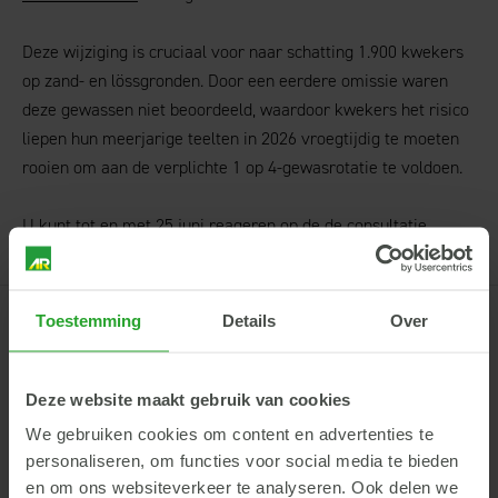
Deze wijziging is cruciaal voor naar schatting 1.900 kwekers
op zand- en lössgronden. Door een eerdere omissie waren
deze gewassen niet beoordeeld, waardoor kwekers het risico
liepen hun meerjarige teelten in 2026 vroegtijdig te moeten
rooien om aan de verplichte 1 op 4-gewasrotatie te voldoen.
U kunt tot en met 25 juni reageren op de de consultatie
.
Toestemming
Details
Over
AgruniekRijnvallei
Deze website maakt gebruik van cookies
Hoofdkantoor
We gebruiken cookies om content en advertenties te
Rijnhaven 14
personaliseren, om functies voor social media te bieden
6702 DT Wageningen
en om ons websiteverkeer te analyseren. Ook delen we