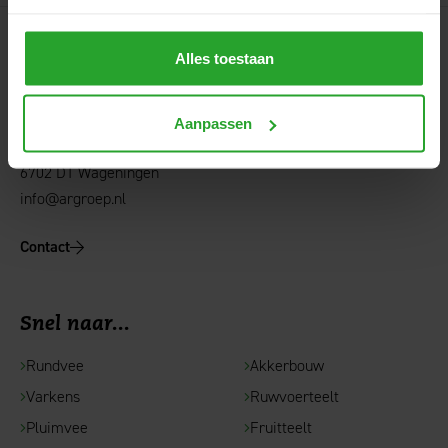
Alles toestaan
AgruniekRijnvallei
Hoofdkantoor
Aanpassen
Rijnhaven 14
6702 DT Wageningen
info@argroep.nl
Contact
Snel naar...
Rundvee
Akkerbouw
Varkens
Ruwvoerteelt
Pluimvee
Fruitteelt