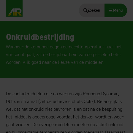
Zoeken
Menu
AgruniekRijnvallei
Onkruidbestrijding
Wanneer de komende dagen de nachttemperatuur naar het
vriespunt gaat, zal de berijdbaarheid van de percelen beter
worden. Kijk goed naar de keuze van de middelen.
De contactmiddelen die nu werken zijn Roundup Dynamic,
Oblix en Tramat (zelfde actieve stof als Oblix). Belangrijk is
wel dat het onkruid niet bevroren is en dat na de bespuiting
het middel is opgedroogd voordat het donker wordt en weer
gaat vriezen. De overige middelen moeten op actief onkruid
en bij groeizame temperaturen worden toegepast. Daarnaast