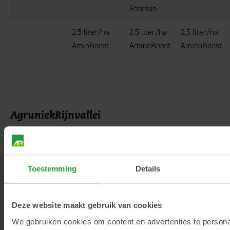
Samson
2,5 liter/ha
2,5 liter/ha
2,5 liter/ha
AminBoost
AminoBoost
AminoBoost
AgruniekRijnvallei
Hoofdkantoor
Rijnhaven 14
6702 DT Wageningen
Toestemming
Details
info@argroep.nl
Contact
Deze website maakt gebruik van cookies
We gebruiken cookies om content en advertenties te persona