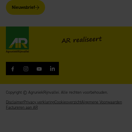
Nieuwsbrief
AgruniekRijnvallei
AR realiseert
Copyright © AgruniekRijnvallei. Alle rechten voorbehouden.
Disclaimer
Privacy verklaring
Cookieoverzicht
Algemene Voorwaarden
Factureren aan AR