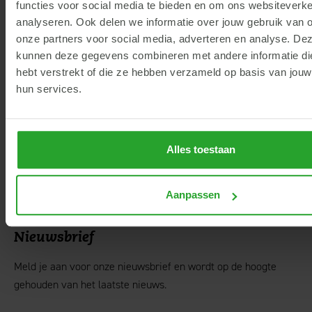
functies voor social media te bieden en om ons websiteverke
Snel naar...
analyseren. Ook delen we informatie over jouw gebruik van 
onze partners voor social media, adverteren en analyse. De
Rundvee
Akkerbouw
kunnen deze gegevens combineren met andere informatie die
Varkens
Ruwvoerteelt
hebt verstrekt of die ze hebben verzameld op basis van jouw
Pluimvee
Fruitteelt
hun services.
Geiten
Boomkwekerij
Schapen en lammeren
Groenvoorziening
Alles toestaan
Paarden
Biologische teelt
Biologische diervoeders
Grondstofprijzen
diervoeders
Aanpassen
Nieuwsbrief
Meld je aan voor onze nieuwsbrief en wordt op de hoogte
gehouden van het laatste nieuws.