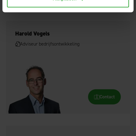
advies.
Harold Vogels
Adviseur bedrijfsontwikkeling
Contact