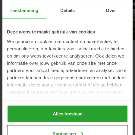
Vers gras inzicht
Hoe staat j
Rundvee
Voeding
Herkauwers
V
ruwvoerposi
Toestemming
Details
Over
Vul de stal
in!
Deze website maakt gebruik van cookies
We gebruiken cookies om content en advertenties te
personaliseren, om functies voor social media te bieden
en om ons websiteverkeer te analyseren. Ook delen we
informatie over jouw gebruik van onze site met onze
partners voor social media, adverteren en analyse. Deze
partners kunnen deze gegevens combineren met andere
informatie die je aan ze hebt verstrekt of die ze hebben
verzameld op basis van jouw gebruik van hun services.
Onze
adviseurs
bedrijfsontwikkeling
Alles toestaan
Onze adviseurs ondersteunen je graag bij het realiseren van
je toekomstplannen - van vergunning tot bouw. Ook op het
gebied van mest, mineralen en productierechten geven zij
Aanpassen