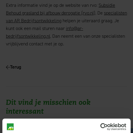
Extra informatie vind je op de website van rvo:
Subsidie
Behoud grasland bij afbouw derogatie (rvo.nl)
. De
specialisten
van AR Bedrijfsontwikkeling
helpen je uiteraard graag. Je
kunt ook een mail sturen naar
info@ar-
bedrijfsontwikkeling.nl
. Dan neemt een van onze specialisten
vrijblijvend contact met je op.
Terug
Dit vind je misschien ook
interessant