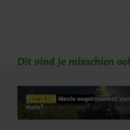
Dit vind je misschien oo
Wat is het ideale oogstmoment van
Ruwvoerteelt
Oogst en bewaren
mais?