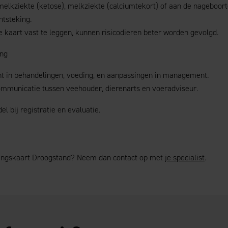
elkziekte (ketose), melkziekte (calciumtekort) of aan de nageboor
tsteking.
 kaart vast te leggen, kunnen risicodieren beter worden gevolgd.
ing
cht in behandelingen, voeding, en aanpassingen in management.
ommunicatie tussen veehouder, dierenarts en voeradviseur.
l bij registratie en evaluatie.
ringskaart Droogstand? Neem dan contact op met
je specialist
.