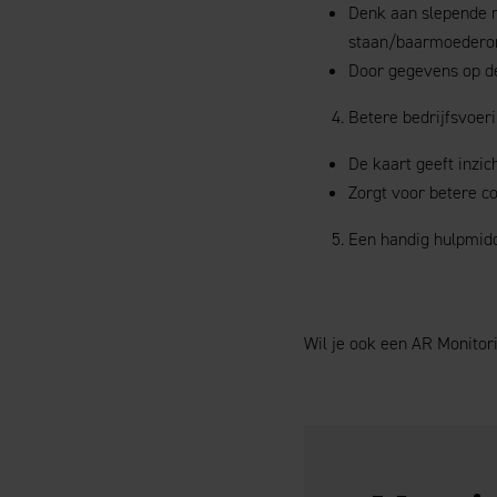
Denk aan slepende m
staan/baarmoederon
Door gegevens op de
Betere bedrijfsvoer
De kaart geeft inzi
Zorgt voor betere c
Een handig hulpmidde
Wil je ook een AR Monito