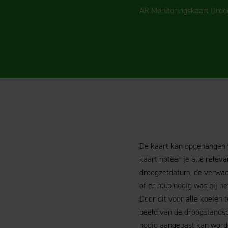
AR Monitoringskaart Droo
De kaart kan opgehangen w
kaart noteer je alle relev
droogzetdatum, de verwac
of er hulp nodig was bij het
Door dit voor alle koeien 
beeld van de droogstandsp
nodig aangepast kan word