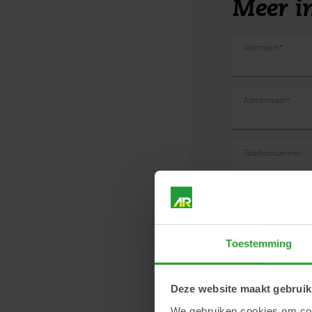
Meer i
Voornaam
*
Achternaam
*
Telefoonnummer
Adres en woonplaa
Toestemming
E-mailadres
*
Deze website maakt gebruik
We gebruiken cookies om cont
Opmerkingen
*