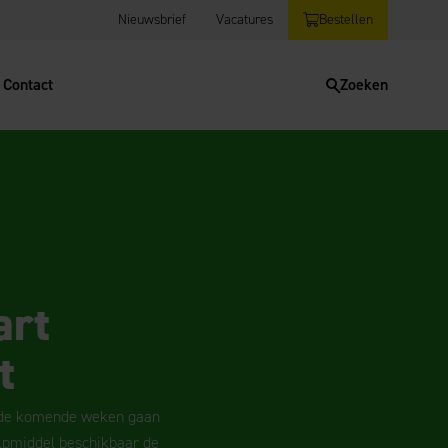
Nieuwsbrief
Vacatures
Bestellen
Contact
Zoeken
art
t
in de komende weken gaan
ulpmiddel beschikbaar de