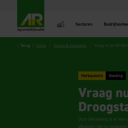
Sectoren
Bedrijfsontw
AgruniekRijnvallei
Terug
Home
Kennis & innovaties
Vraag nu de AR Monit
Herkauwers
Voeding
Vraag nu
Droogsta
Door blauwtong is er een 
afkalven. Het is raadzaam