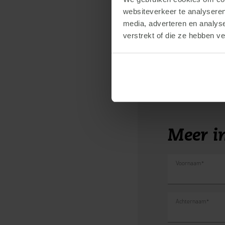
dan kom je direct in conta
websiteverkeer te analyseren
media, adverteren en analys
Verwante berich
verstrekt of die ze hebben v
Een veilig en gezond bedri
Meer i
Voornaam
*
Achternaam
*