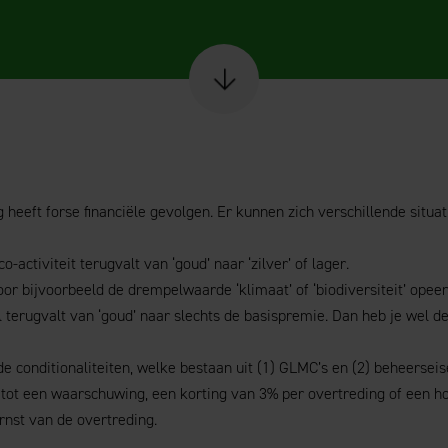
Scroll naar content
 heeft forse financiële gevolgen. Er kunnen zich verschillende situa
-activiteit terugvalt van ‘goud’ naar ‘zilver’ of lager.
oor bijvoorbeeld de drempelwaarde ‘klimaat’ of ‘biodiversiteit’ ope
l terugvalt van ‘goud’ naar slechts de basispremie. Dan heb je wel 
de conditionaliteiten, welke bestaan uit (1) GLMC’s en (2) beheerseis
n tot een waarschuwing, een korting van 3% per overtreding of een h
rnst van de overtreding.