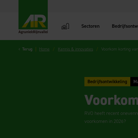
Sectoren
Bedrijfsontw
AgruniekRijnvallei
Terug
Home
Kennis & innovaties
Voorkom korting van
Bedrijfsontwikkeling
Ma
Voorkom 
RVO heeft recent onevenr
voorkomen in 2026?