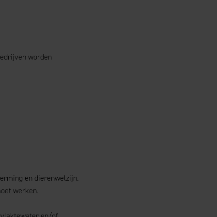
 bedrijven worden
erming en dierenwelzijn.
moet werken.
rvlaktewater en/of