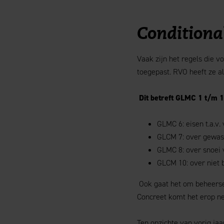
Conditional
Vaak zijn het regels die v
toegepast. RVO heeft ze al
Dit betreft GLMC 1 t/m 1
GLMC 6: eisen t.a.v
GLCM 7: over gewas
GLMC 8: over snoei
GLCM 10: over niet 
Ook gaat het om beheersei
Concreet komt het erop ne
Ten opzichte van vorig ja