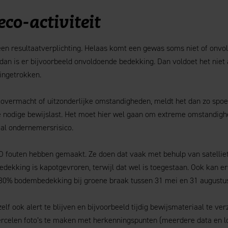
co-activiteit
r een resultaatverplichting. Helaas komt een gewas soms niet of onv
an is er bijvoorbeeld onvoldoende bedekking. Dan voldoet het niet
 ingetrokken.
 overmacht of uitzonderlijke omstandigheden, meldt het dan zo spoe
e nodige bewijslast. Het moet hier wel gaan om extreme omstandigh
al ondernemersrisico.
O fouten hebben gemaakt. Ze doen dat vaak met behulp van satelliet
dekking is kapotgevroren, terwijl dat wel is toegestaan. Ook kan er
 80% bodembedekking bij groene braak tussen 31 mei en 31 augustus 
lf ook alert te blijven en bijvoorbeeld tijdig bewijsmateriaal te ve
rcelen foto’s te maken met herkenningspunten (meerdere data en lo