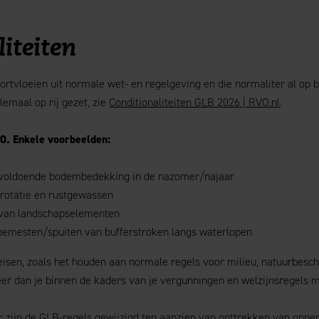
iteiten
oortvloeien uit normale wet- en regelgeving en die normaliter al op
lemaal op rij gezet, zie
Conditionaliteiten GLB 2026 | RVO.nl
.
0. Enkele voorbeelden:
. voldoende bodembedekking in de nazomer/najaar
rotatie en rustgewassen
 van landschapselementen
bemesten/spuiten van bufferstroken langs waterlopen
sen, zoals het houden aan normale regels voor milieu, natuurbesch
er dan je binnen de kaders van je vergunningen en welzijnsregels 
ar zijn de GLB-regels gewijzigd ten aanzien van onttrekken van oppe