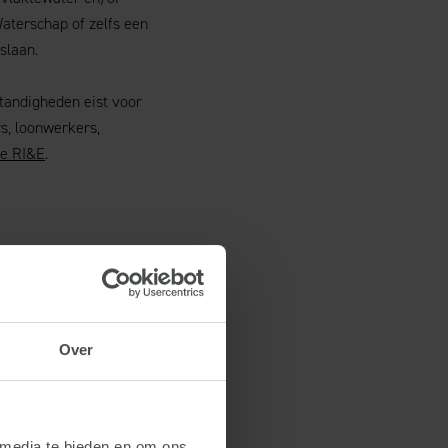
Waterschap of zelfs een
slaan.
standigheden eist voor
s, loonwerkers,
de RI&E
.
Over
Mail naar
info@ar-
at kan via 0317-499500 en
 media te bieden en om ons