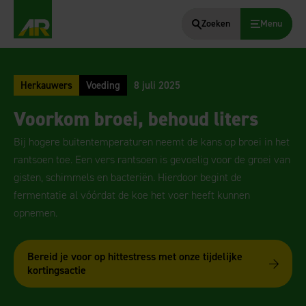
Zoeken
Menu
AgruniekRijnvallei
Herkauwers
Voeding
8 juli 2025
Voorkom broei, behoud liters
Bij hogere buitentemperaturen neemt de kans op broei in het
rantsoen toe. Een vers rantsoen is gevoelig voor de groei van
gisten, schimmels en bacteriën. Hierdoor begint de
fermentatie al vóórdat de koe het voer heeft kunnen
opnemen.
Bereid je voor op hittestress met onze tijdelijke
kortingsactie