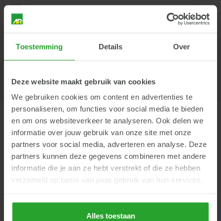
Ja, ik ontvang ook graag de nieuwsbrief van AR.
Lees in onze
privacyverklaring
hoe we omgaan met je
gegevens.
Toestemming
Details
Over
Verzenden
Deze website maakt gebruik van cookies
We gebruiken cookies om content en advertenties te
personaliseren, om functies voor social media te bieden
en om ons websiteverkeer te analyseren. Ook delen we
informatie over jouw gebruik van onze site met onze
Terug
partners voor social media, adverteren en analyse. Deze
partners kunnen deze gegevens combineren met andere
informatie die je aan ze hebt verstrekt of die ze hebben
verzameld op basis van jouw gebruik van hun services.
Dit vind je misschien ook
interessant
Alles toestaan