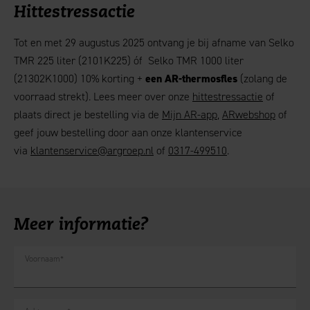
Hittestressactie
Tot en met 29 augustus 2025 ontvang je bij afname van Selko
TMR 225 liter (2101K225) óf Selko TMR 1000 liter
(21302K1000) 10% korting +
een AR-thermosfles
(zolang de
voorraad strekt). Lees meer over onze
hittestressactie
of
plaats direct je bestelling via de
Mijn AR-app
,
ARwebshop
of
geef jouw bestelling door aan onze klantenservice
via
klantenservice@argroep.nl
of
0317-499510
.
Meer informatie?
Voornaam
*