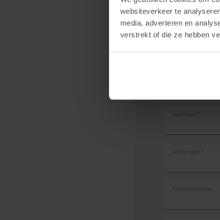
jouw bedrijf zijn leidend.
websiteverkeer te analyseren
binnen jouw bedrijfsvoerin
media, adverteren en analys
verstrekt of die ze hebben v
Meer i
Voornaam
*
Achternaam
*
Telefoonnummer