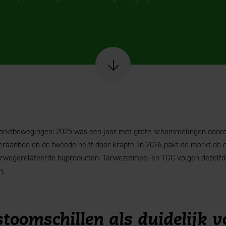
Scroll naar content
 marktbewegingen: 2025 was een jaar met grote schommelingen doorda
aanbod en de tweede helft door krapte. In 2026 pakt de markt de da
tarwegerelateerde bijproducten. Tarwezetmeel en TGC volgen dezelf
n.
toomschillen als duidelijk v