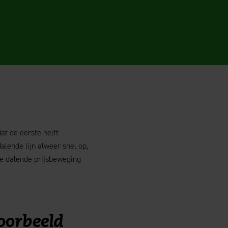
t de eerste helft
lende lijn alweer snel op,
de dalende prijsbeweging
oorbeeld