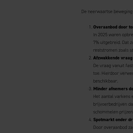
De neerwaartse beweging 
Overaanbod door t
In 2025 waren opbre
7% uitgebreid. Dat 
reststromen zoals s
Afzwakkende vraag v
De vraag vanuit fast
toe. Hierdoor verwe
beschikbaar.
Minder afnemers do
Het aantal varkens e
brijvoerbedrijven d
schommelen prijzen 
Spotmarkt onder dr
Door overaanbod zak