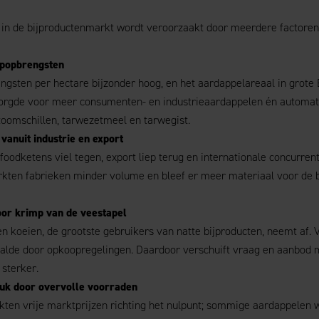
in de bijproductenmarkt wordt veroorzaakt door meerdere factoren
opopbrengsten
ngsten per hectare bijzonder hoog, en het aardappelareaal in grot
zorgde voor meer consumenten- en industrieaardappelen én automa
toomschillen, tarwezetmeel en tarwegist.
anuit industrie en export
foodketens viel tegen, export liep terug en internationale concurren
rkten fabrieken minder volume en bleef er meer materiaal voor de 
or krimp van de veestapel
n koeien, de grootste gebruikers van natte bijproducten, neemt af.
aalde door opkoopregelingen. Daardoor verschuift vraag en aanbod m
sterker.
uk door overvolle voorraden
ten vrije marktprijzen richting het nulpunt; sommige aardappelen 