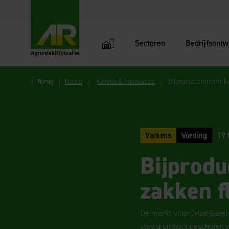
Sectoren
Bedrijfsontw
AgruniekRijnvallei
Terug
Home
Kennis & innovaties
Bijproductenmarkt ke
Varkens
Voeding
19 
Bijprodu
zakken f
De markt voor (vloeibare) 
stevig omhooggeschoten wa