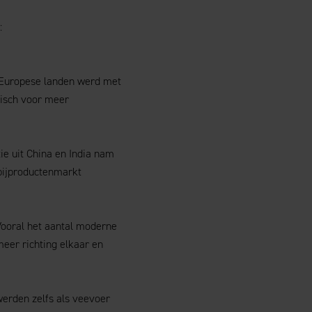
:
e Europese landen werd met
tisch voor meer
tie uit China en India nam
bijproductenmarkt
 Vooral het aantal moderne
eer richting elkaar en
werden zelfs als veevoer