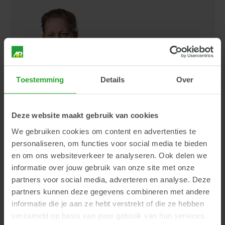
Contact
Toestemming
Details
Over
Deze website maakt gebruik van cookies
Harold Vogels
We gebruiken cookies om content en advertenties te
personaliseren, om functies voor social media te bieden
Adviseur bedrijfsontwikkeling
en om ons websiteverkeer te analyseren. Ook delen we
informatie over jouw gebruik van onze site met onze
partners voor social media, adverteren en analyse. Deze
partners kunnen deze gegevens combineren met andere
informatie die je aan ze hebt verstrekt of die ze hebben
verzameld op basis van jouw gebruik van hun services.