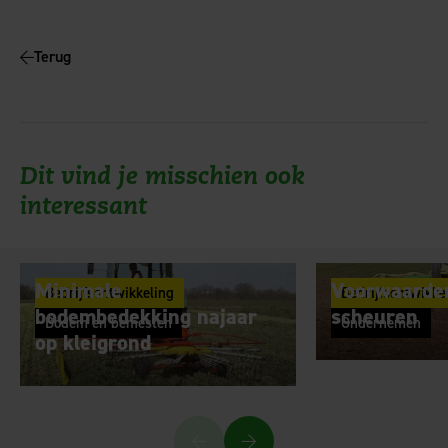
Terug
Dit vind je misschien ook
interessant
Minimale
Voorwaarden
Bedrijfsontwikkeling
Bedrijfsontwikke
bodembedekking najaar
scheuren
Bodem en bemesten
Ondernemen
op kleigrond