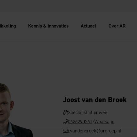
ikkeling
Kennis & innovaties
Actueel
Over AR
t van den Broek
Joost van den Broek
Specialist pluimvee
0626290261
/
Whatsapp
j.vandenbroek@argroep.nl