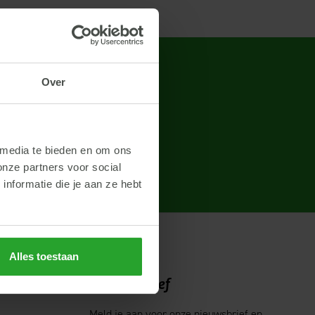
Over
je op.
Bel mij terug
 media te bieden en om ons
onze partners voor social
nformatie die je aan ze hebt
Alles toestaan
Nieuwsbrief
Meld je aan voor onze nieuwsbrief en