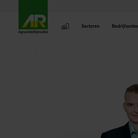
Sectoren
Bedrijfsontw
AgruniekRijnvallei
Terug
Home
Contact
Specialisten
Pluimvee - Joos