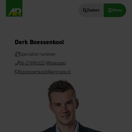
Zoeken
Menu
AgruniekRijnvallei
Derk Boessenkool
Specialist rundvee
06-21896322
/
Whatsapp
d.boessenkool@argroep.nl