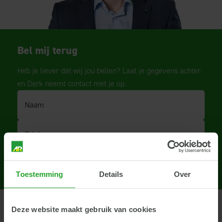
Bel mij terug
Heb je liever dat wij jou bellen? Laat je gegevens achter
en Derk neemt contact met je op.
Naam
Telefoonnummer
Bel mij terug
Toestemming
Details
Over
Deze website maakt gebruik van cookies