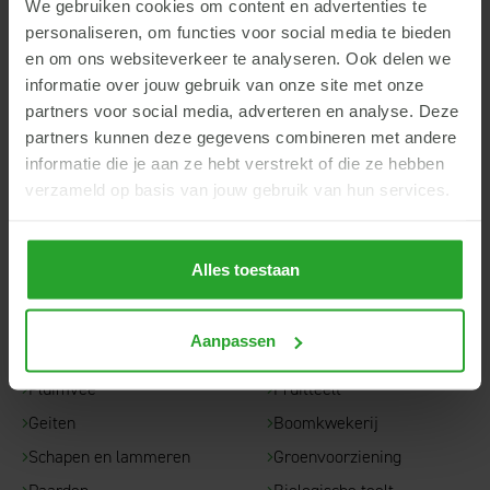
We gebruiken cookies om content en advertenties te
AgruniekRijnvallei
personaliseren, om functies voor social media te bieden
Hoofdkantoor
en om ons websiteverkeer te analyseren. Ook delen we
Rijnhaven 14
informatie over jouw gebruik van onze site met onze
6702 DT Wageningen
partners voor social media, adverteren en analyse. Deze
info@argroep.nl
partners kunnen deze gegevens combineren met andere
informatie die je aan ze hebt verstrekt of die ze hebben
Contact
verzameld op basis van jouw gebruik van hun services.
Alles toestaan
Snel naar...
Rundvee
Akkerbouw
Aanpassen
Varkens
Ruwvoerteelt
Pluimvee
Fruitteelt
Geiten
Boomkwekerij
Schapen en lammeren
Groenvoorziening