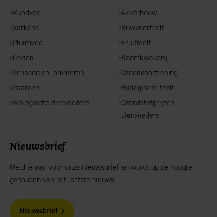
Rundvee
Akkerbouw
Varkens
Ruwvoerteelt
Pluimvee
Fruitteelt
Geiten
Boomkwekerij
Schapen en lammeren
Groenvoorziening
Paarden
Biologische teelt
Biologische diervoeders
Grondstofprijzen
diervoeders
Nieuwsbrief
Meld je aan voor onze nieuwsbrief en wordt op de hoogte
gehouden van het laatste nieuws.
Nieuwsbrief