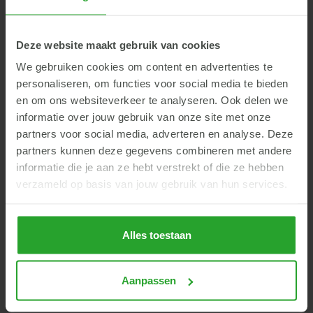
Meer informatie?
Deze website maakt gebruik van cookies
We gebruiken cookies om content en advertenties te
Voornaam
*
personaliseren, om functies voor social media te bieden
en om ons websiteverkeer te analyseren. Ook delen we
informatie over jouw gebruik van onze site met onze
Achternaam
*
partners voor social media, adverteren en analyse. Deze
partners kunnen deze gegevens combineren met andere
informatie die je aan ze hebt verstrekt of die ze hebben
Telefoonnummer
verzameld op basis van jouw gebruik van hun services.
Adres en woonplaats
Alles toestaan
Aanpassen
E-mailadres
*