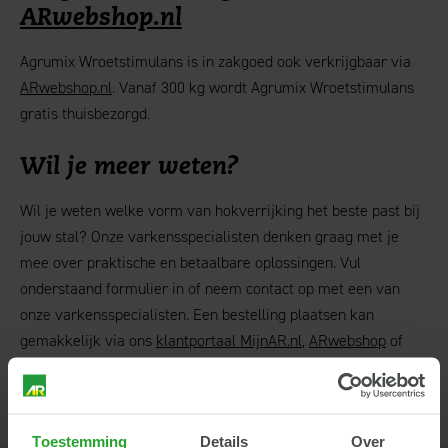
ARwebshop.nl
Agrumix Wroetstimulans is in zakgoed ook verkrijgbaar via
ARwebshop.nl
. Vanaf 300 kg wordt Agrumix Wroetstimulans
gratis thuisbezorgd.
Wil je meer weten?
Wil je weten welke vorm van hokverrijking het beste past bij
jouw stal? Onze varkensspecialisten denken graag met je
mee over praktische en betaalbare oplossingen. Vul
onderstaand formulier in of neem contact op met een van
onze varkensspecialisten. Een bestelling plaatsen kan
gemakkelijk via ons
klantportaal MijnAR.nl
,
ARwebshop
of
neem contact op met onze klantenservice via
klantenservice@argroep.nl
of 0317-499510.
Toestemming
Details
Over