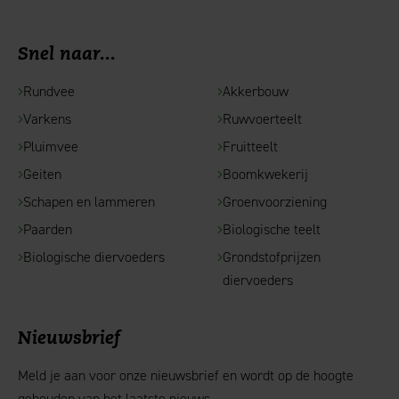
Snel naar...
Rundvee
Akkerbouw
Varkens
Ruwvoerteelt
Pluimvee
Fruitteelt
Geiten
Boomkwekerij
Schapen en lammeren
Groenvoorziening
Paarden
Biologische teelt
Biologische diervoeders
Grondstofprijzen
diervoeders
Nieuwsbrief
Meld je aan voor onze nieuwsbrief en wordt op de hoogte
gehouden van het laatste nieuws.