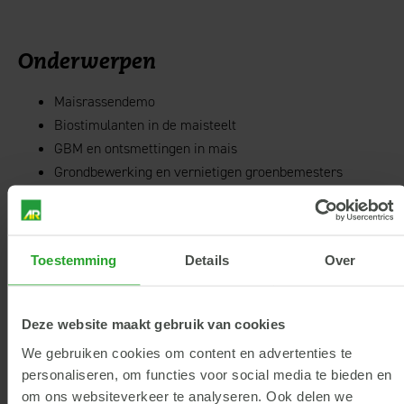
Onderwerpen
Maisrassendemo
Biostimulanten in de maisteelt
GBM en ontsmettingen in mais
Grondbewerking en vernietigen groenbemesters
Kwaliteit ruwvoer optimaal benutten
Aanmelden
Toestemming
Details
Over
Door de eisen vanuit Bureau Erkenningen is aanmelden
verplicht, ook als je niet deelneemt aan de licentieverlenging.
Deze website maakt gebruik van cookies
Verder geldt een maximum aantal deelnemers van 50.
We gebruiken cookies om content en advertenties te
Aanmelden kan via
kennisbijeenkomsten.nl
.
personaliseren, om functies voor social media te bieden en
om ons websiteverkeer te analyseren. Ook delen we