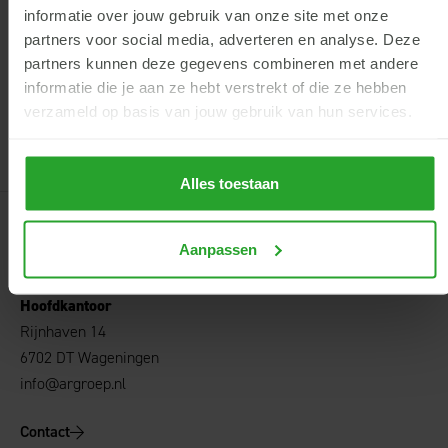
informatie over jouw gebruik van onze site met onze
Aanmelden
partners voor social media, adverteren en analyse. Deze
partners kunnen deze gegevens combineren met andere
informatie die je aan ze hebt verstrekt of die ze hebben
verzameld op basis van jouw gebruik van hun services.
Terug
Alles toestaan
Aanpassen
AgruniekRijnvallei
Hoofdkantoor
Rijnhaven 14
6702 DT Wageningen
info@argroep.nl
Contact