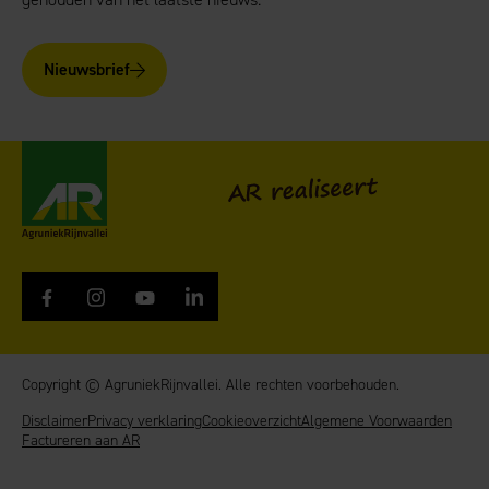
Nieuwsbrief
AgruniekRijnvallei
AR realiseert
Copyright © AgruniekRijnvallei. Alle rechten voorbehouden.
Disclaimer
Privacy verklaring
Cookieoverzicht
Algemene Voorwaarden
Factureren aan AR