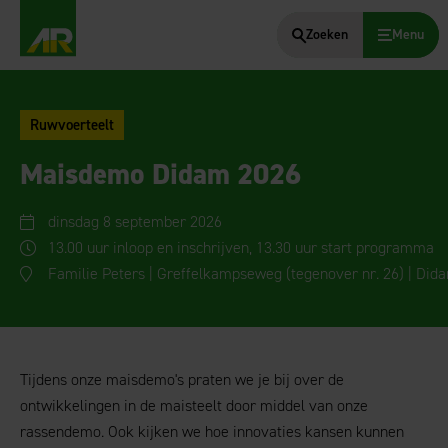
Zoeken
Menu
AgruniekRijnvallei
Ruwvoerteelt
Maisdemo Didam 2026
dinsdag 8 september 2026
13.00 uur inloop en inschrijven, 13.30 uur start programma
Familie Peters | Greffelkampseweg (tegenover nr. 26) | Did
Tijdens onze maisdemo's praten we je bij over de
ontwikkelingen in de maisteelt door middel van onze
rassendemo. Ook kijken we hoe innovaties kansen kunnen