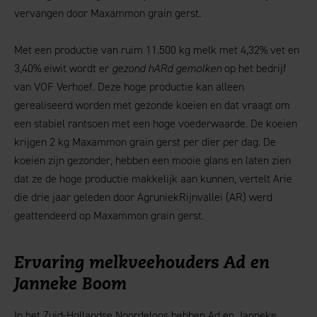
vervangen door Maxammon grain gerst.
Met een productie van ruim 11.500 kg melk met 4,32% vet en
3,40% eiwit wordt er
gezond hARd gemolken
op het bedrijf
van VOF Verhoef. Deze hoge productie kan alleen
gerealiseerd worden met gezonde koeien en dat vraagt om
een stabiel rantsoen met een hoge voederwaarde. De koeien
krijgen 2 kg Maxammon grain gerst per dier per dag. De
koeien zijn gezonder, hebben een mooie glans en laten zien
dat ze de hoge productie makkelijk aan kunnen, vertelt Arie
die drie jaar geleden door AgruniekRijnvallei (AR) werd
geattendeerd op Maxammon grain gerst.
Ervaring melkveehouders Ad en
Janneke Boom
In het Zuid-Hollandse Noordeloos hebben Ad en Janneke