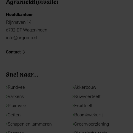
AgruniekRijnvallei
Hoofdkantoor
Rijnhaven 14
6702 DT Wageningen
info@argroep.nl
Contact
Snel naar...
Rundvee
Akkerbouw
Varkens
Ruwvoerteelt
Pluimvee
Fruitteelt
Geiten
Boomkwekerij
Schapen en lammeren
Groenvoorziening