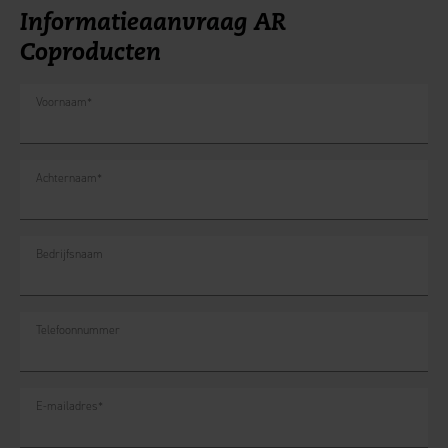
Informatieaanvraag AR
Coproducten
Voornaam
*
Achternaam
*
Bedrijfsnaam
Telefoonnummer
E-mailadres
*