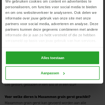
We gebruiken cookies om content en advertenties te
*Voederwaarden kunnen licht variëren.
personaliseren, om functies voor social media te bieden
en om ons websiteverkeer te analyseren. Ook delen we
Meest gestelde vragen over
informatie over jouw gebruik van onze site met onze
partners voor social media, adverteren en analyse. Deze
Maxammon grain gerst
partners kunnen deze gegevens combineren met andere
informatie die je aan ze hebt verstrekt of die ze hebben
Welk product kan het vervangen?
verzameld op basis van jouw gebruik van hun services.
Maxammon grain gerst kan eiwitrijke grondstoffen (deels)
vervangen in het rantsoen. Hierbij moet gedacht worden aan
bijvoorbeeld sojaschroot en raapzaadschroot. Daarnaast kan
Alles toestaan
Maxammon grain gerst andere energieke krachtvoeders in
het rantsoen vervangen.
Aanpassen
Hoe is Maxammon grain gerst beschikbaar?
Los gestort, geblazen in een silo of in een slurf
Voor welke dieren is Maxammon grain gerst geschikt?
Maxammon grain gerst kan gevoerd worden aan alle